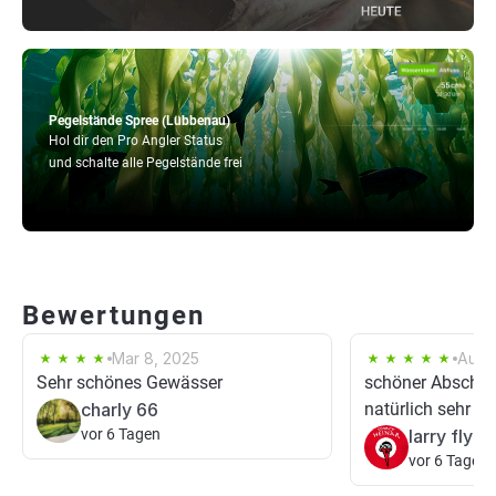
Pegelstände Spree (Lübbenau)
Hol dir den Pro Angler Status
und schalte alle Pegelstände frei
Bewertungen
Mar 8, 2025
Aug 
Sehr schönes Gewässer
schöner Abschnitt
charly 66
natürlich sehr vi
vor 6 Tagen
larry flynt
vor 6 Tagen