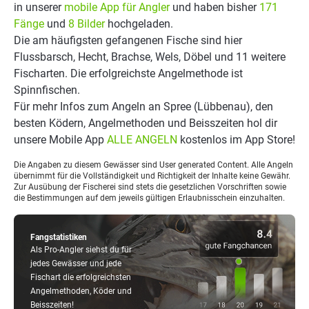
in unserer
mobile App für Angler
und haben bisher
171
Fänge
und
8 Bilder
hochgeladen.
Die am häufigsten gefangenen Fische sind hier
Flussbarsch, Hecht, Brachse, Wels, Döbel und 11 weitere
Fischarten. Die erfolgreichste Angelmethode ist
Spinnfischen.
Für mehr Infos zum Angeln an Spree (Lübbenau), den
besten Ködern, Angelmethoden und Beisszeiten hol dir
unsere Mobile App
ALLE ANGELN
kostenlos im App Store!
Die Angaben zu diesem Gewässer sind User generated Content. Alle Angeln
übernimmt für die Vollständigkeit und Richtigkeit der Inhalte keine Gewähr.
Zur Ausübung der Fischerei sind stets die gesetzlichen Vorschriften sowie
die Bestimmungen auf dem jeweils gültigen Erlaubnisschein einzuhalten.
Fangstatistiken
Als Pro-Angler siehst du für
jedes Gewässer und jede
Fischart die erfolgreichsten
Angelmethoden, Köder und
Beisszeiten!