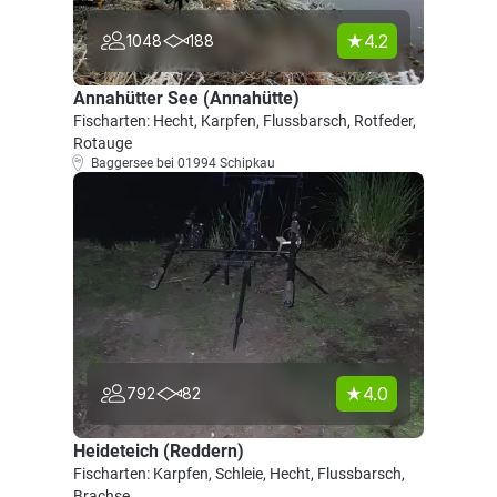
4.2
1048
188
Annahütter See (Annahütte)
Fischarten: Hecht, Karpfen, Flussbarsch, Rotfeder,
Rotauge
Baggersee bei 01994 Schipkau
4.0
792
82
Heideteich (Reddern)
Fischarten: Karpfen, Schleie, Hecht, Flussbarsch,
Brachse