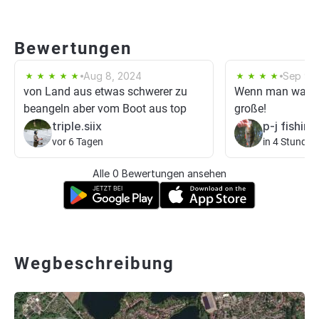
Bewertungen
Aug 8, 2024
Sep 9, 
von Land aus etwas schwerer zu
Wenn man was fä
beangeln aber vom Boot aus top
große!
triple.siix
p-j fishing
vor 6 Tagen
in 4 Stunden
Alle 0 Bewertungen ansehen
Wegbeschreibung