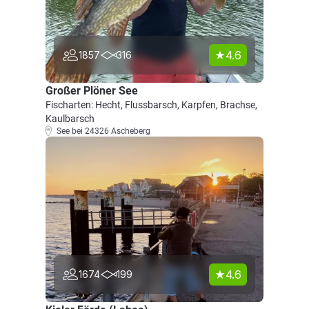
4.6
1857
316
Großer Plöner See
Fischarten: Hecht, Flussbarsch, Karpfen, Brachse,
Kaulbarsch
See bei 24326 Ascheberg
4.6
1674
199