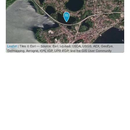
Leaflet
| Tiles © Esri — Source: Esri, i-cubed, USDA, USGS, AEX, GeoEye,
Getmapping, Aerogrid, IGN, IGP, UPR-EGP, and the GIS User Community