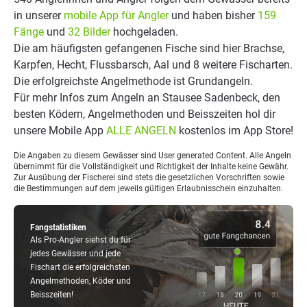
in unserer
mobile App für Angler
und haben bisher
159
Fänge
und
32 Bilder
hochgeladen.
Die am häufigsten gefangenen Fische sind hier Brachse,
Karpfen, Hecht, Flussbarsch, Aal und 8 weitere Fischarten.
Die erfolgreichste Angelmethode ist Grundangeln.
Für mehr Infos zum Angeln an Stausee Sadenbeck, den
besten Ködern, Angelmethoden und Beisszeiten hol dir
unsere Mobile App
ALLE ANGELN
kostenlos im App Store!
Die Angaben zu diesem Gewässer sind User generated Content. Alle Angeln
übernimmt für die Vollständigkeit und Richtigkeit der Inhalte keine Gewähr.
Zur Ausübung der Fischerei sind stets die gesetzlichen Vorschriften sowie
die Bestimmungen auf dem jeweils gültigen Erlaubnisschein einzuhalten.
Fangstatistiken
Als Pro-Angler siehst du für
jedes Gewässer und jede
Fischart die erfolgreichsten
Angelmethoden, Köder und
Beisszeiten!