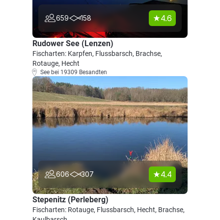
4.6
659
158
Rudower See (Lenzen)
Fischarten: Karpfen, Flussbarsch, Brachse,
Rotauge, Hecht
See bei 19309 Besandten
4.4
606
307
Stepenitz (Perleberg)
Fischarten: Rotauge, Flussbarsch, Hecht, Brachse,
Kaulbarsch