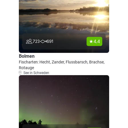
4.4
723
691
Bolmen
Fischarten: Hecht, Zander, Flussbarsch, Brachse,
Rotauge
See in Schweden