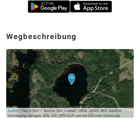
Wegbeschreibung
Leaflet
| Tiles © Esri — Source: Esri, i-cubed, USDA, USGS, AEX, GeoEye,
Getmapping, Aerogrid, IGN, IGP, UPR-EGP, and the GIS User Community