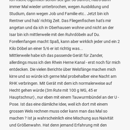
immer Mal wieder unterbrochen, wegen Ausbildung und
Studium, dann wegen Job und Familie etc.. Jetzt bin ich
Rentner und hab' richtig Zeit. Das Fliegenfischen hat's mir
angetan und da ich in Oberhausen wohne und nicht an der
Isar bin ich mittlerweile mit den Ruhrdöbeln auf Du.
Forellenfangen macht Spaß, kann aber wirklich jeder und ein 2
Kilo Döbel an einer 5/6 er ist richtig was...
Mittlerweile habe ich das passende Gerät für Zander,
allerdings muss ich den Rhein Herne Kanal - erst noch für mich
entdecken. Die vielen Berichte über Welsfänge machen mich
kirre und so würde ich gerne Mal probehalber eine Nacht am
RHK verbringen. Mit Gerät mit dem ich normalerweise auf
Hecht gehen würde (3m Rute mit 100 g WG, 45 er
Hauptschnur) , nur eben mit einem Tauwurmbündel an der U -
Pose. Ist das eine dämliche Idee, weil ich dort mit einem
grossen Wels rechnen muss oder kann man das Mal so
machen ? Ist ja wahrscheinlich eine Mischung aus Naivität
und Größenwahn. Hat denn jemand Erfahrung mit den