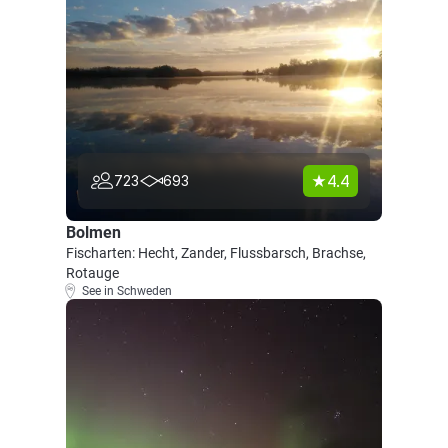
4.4
723
693
Bolmen
Fischarten: Hecht, Zander, Flussbarsch, Brachse,
Rotauge
See in Schweden