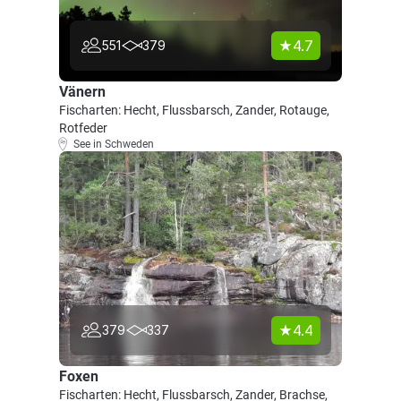
4.7
551
379
Vänern
Fischarten: Hecht, Flussbarsch, Zander, Rotauge,
Rotfeder
See in Schweden
4.4
379
337
Foxen
Fischarten: Hecht, Flussbarsch, Zander, Brachse,