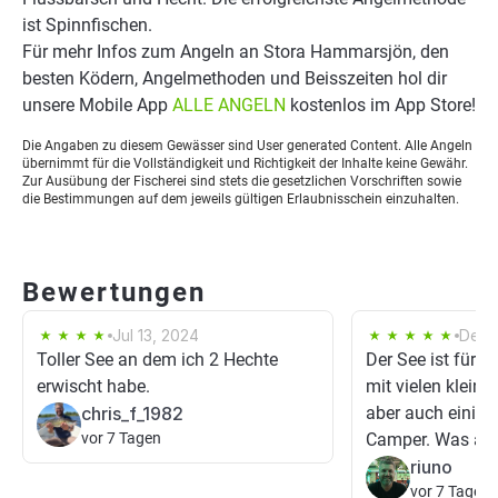
ist Spinnfischen.
Für mehr Infos zum Angeln an Stora Hammarsjön, den
besten Ködern, Angelmethoden und Beisszeiten hol dir
unsere Mobile App
ALLE ANGELN
kostenlos im App Store!
Die Angaben zu diesem Gewässer sind User generated Content. Alle Angeln
übernimmt für die Vollständigkeit und Richtigkeit der Inhalte keine Gewähr.
Zur Ausübung der Fischerei sind stets die gesetzlichen Vorschriften sowie
die Bestimmungen auf dem jeweils gültigen Erlaubnisschein einzuhalten.
Bewertungen
Jul 13, 2024
Dec 
Toller See an dem ich 2 Hechte
Der See ist für m
erwischt habe.
mit vielen kleine
chris_f_1982
aber auch einig
vor 7 Tagen
Camper. Was ange
riuno
vor 7 Tagen