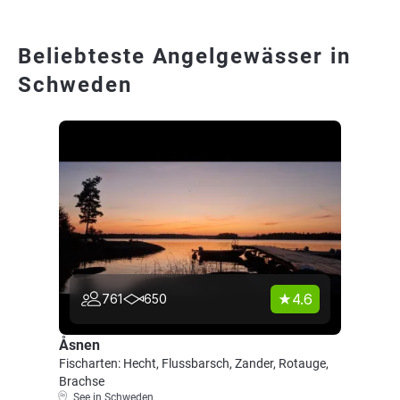
Beliebteste Angelgewässer in
Schweden
4.6
761
650
Åsnen
Fischarten: Hecht, Flussbarsch, Zander, Rotauge,
Brachse
See in Schweden