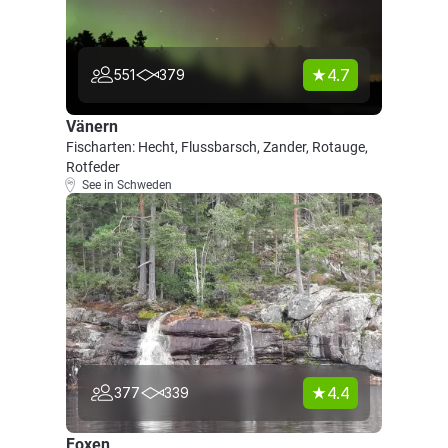
4.7
551
379
Vänern
Fischarten: Hecht, Flussbarsch, Zander, Rotauge,
Rotfeder
See in Schweden
4.4
377
339
Foxen