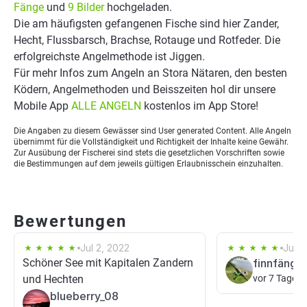
Fänge
und
9 Bilder
hochgeladen.
Die am häufigsten gefangenen Fische sind hier Zander,
Hecht, Flussbarsch, Brachse, Rotauge und Rotfeder. Die
erfolgreichste Angelmethode ist Jiggen.
Für mehr Infos zum Angeln an Stora Nätaren, den besten
Ködern, Angelmethoden und Beisszeiten hol dir unsere
Mobile App
ALLE ANGELN
kostenlos im App Store!
Die Angaben zu diesem Gewässer sind User generated Content. Alle Angeln
übernimmt für die Vollständigkeit und Richtigkeit der Inhalte keine Gewähr.
Zur Ausübung der Fischerei sind stets die gesetzlichen Vorschriften sowie
die Bestimmungen auf dem jeweils gültigen Erlaubnisschein einzuhalten.
Bewertungen
Jul 2, 2022
Jul 3
Schöner See mit Kapitalen Zandern
finnfängtf
und Hechten
vor 7 Tagen
blueberry_08