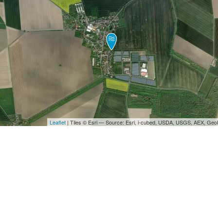
Leaflet
| Tiles © Esri — Source: Esri, i-cubed, USDA, USGS, AEX, Ge