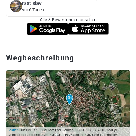
rastislav
vor 6 Tagen
Alle 3 Bewertungen ansehen
Wegbeschreibung
Leaflet
| Tiles © Esri — Source: Esri, i-cubed, USDA, USGS, AEX, GeoEye,
Getmapping, Aerogrid, IGN, IGP, UPR-EGP, and the GIS User Community