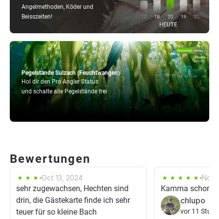
Angelmethoden, Köder und
Beisszeiten!
Pegelstände Sulzach (Feuchtwangen)
Hol dir den Pro Angler Status
und schalte alle Pegelstände frei
Bewertungen
Oct 13, 2024
Nov 
sehr zugewachsen, Hechten sind
Kamma schon wa
drin, die Gästekarte finde ich sehr
chlupo
teuer für so kleine Bach
vor 11 Stun