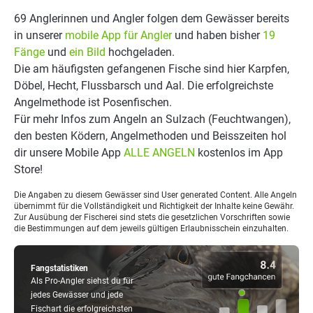
69 Anglerinnen und Angler folgen dem Gewässer bereits
in unserer
mobile App für Angler
und haben bisher
19
Fänge
und
ein Bild
hochgeladen.
Die am häufigsten gefangenen Fische sind hier Karpfen,
Döbel, Hecht, Flussbarsch und Aal. Die erfolgreichste
Angelmethode ist Posenfischen.
Für mehr Infos zum Angeln an Sulzach (Feuchtwangen),
den besten Ködern, Angelmethoden und Beisszeiten hol
dir unsere Mobile App
ALLE ANGELN
kostenlos im App
Store!
Die Angaben zu diesem Gewässer sind User generated Content. Alle Angeln
übernimmt für die Vollständigkeit und Richtigkeit der Inhalte keine Gewähr.
Zur Ausübung der Fischerei sind stets die gesetzlichen Vorschriften sowie
die Bestimmungen auf dem jeweils gültigen Erlaubnisschein einzuhalten.
Fangstatistiken
Als Pro-Angler siehst du für
jedes Gewässer und jede
Fischart die erfolgreichsten