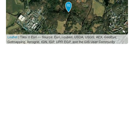
Leaflet
| Tiles © Esri — Source: Esri, i-cubed, USDA, USGS, AEX, GeoEye,
Getmapping, Aerogrid, IGN, IGP, UPR-EGP, and the GIS User Community