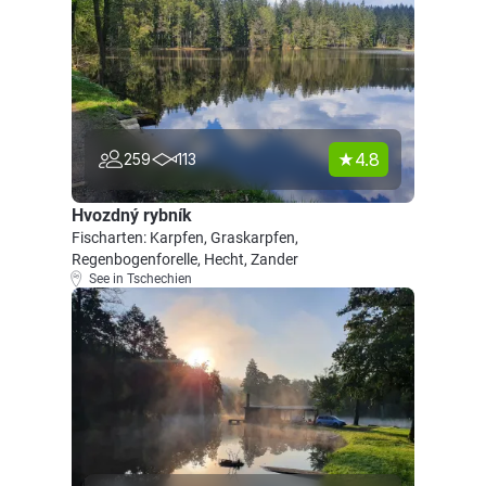
4.8
259
113
Hvozdný rybník
Fischarten: Karpfen, Graskarpfen,
Regenbogenforelle, Hecht, Zander
See in Tschechien