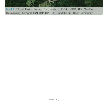
Leaflet
| Tiles © Esri — Source: Esri, i-cubed, USDA, USGS, AEX, GeoEye,
Getmapping, Aerogrid, IGN, IGP, UPR-EGP, and the GIS User Community
Werbung