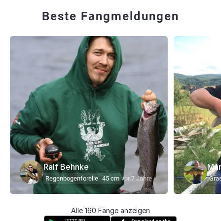
Beste Fangmeldungen
Ralf Behnke
Mar
Regenbogenforelle
45 cm
vor 7 Jahre
Gra
Alle 160 Fänge anzeigen