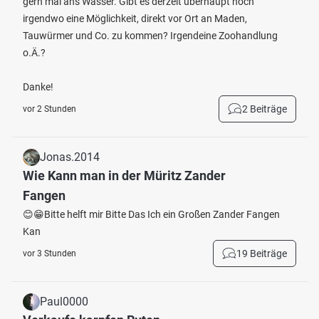
gern mal ans Wasser. Gibt es derzeit überhaupt noch
irgendwo eine Möglichkeit, direkt vor Ort an Maden,
Tauwürmer und Co. zu kommen? Irgendeine Zoohandlung
o.Ä.?
Danke!
2 Beiträge
vor 2 Stunden
Jonas.2014
Wie Kann man in der Müritz Zander
Fangen
😊😁Bitte helft mir Bitte Das Ich ein Großen Zander Fangen
Kan
19 Beiträge
vor 3 Stunden
Paul0000