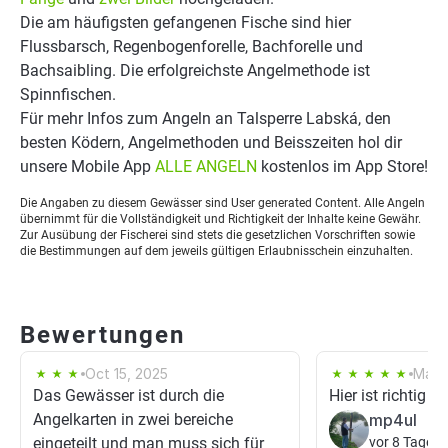
Die am häufigsten gefangenen Fische sind hier
Flussbarsch, Regenbogenforelle, Bachforelle und
Bachsaibling. Die erfolgreichste Angelmethode ist
Spinnfischen.
Für mehr Infos zum Angeln an Talsperre Labská, den
besten Ködern, Angelmethoden und Beisszeiten hol dir
unsere Mobile App
ALLE ANGELN
kostenlos im App Store!
Die Angaben zu diesem Gewässer sind User generated Content. Alle Angeln
übernimmt für die Vollständigkeit und Richtigkeit der Inhalte keine Gewähr.
Zur Ausübung der Fischerei sind stets die gesetzlichen Vorschriften sowie
die Bestimmungen auf dem jeweils gültigen Erlaubnisschein einzuhalten.
Bewertungen
Oct 15, 2025
May 
Das Gewässer ist durch die
Hier ist richtig Ac
Angelkarten in zwei bereiche
mp4ul
eingeteilt und man muss sich für
vor 8 Tagen