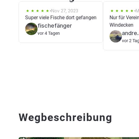
Nov 27, 2023
M
Super viele Fische dort gefangen
Nur für Verei
Windecken
fischefänger
andre.
vor 4 Tagen
vor 2 Ta
Wegbeschreibung