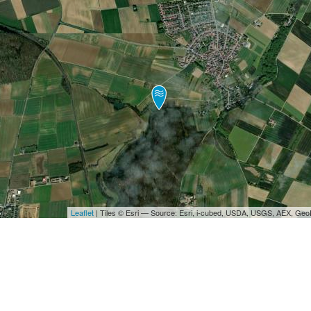
Leaflet
| Tiles © Esri — Source: Esri, i-cubed, USDA, USGS, AEX, Ge