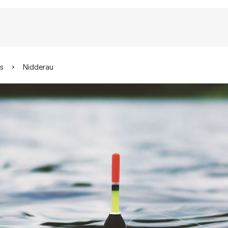
is
Nidderau