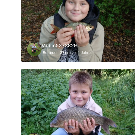
Vadim5373829
Rotfeder
27 cm
vor 1 Jahr