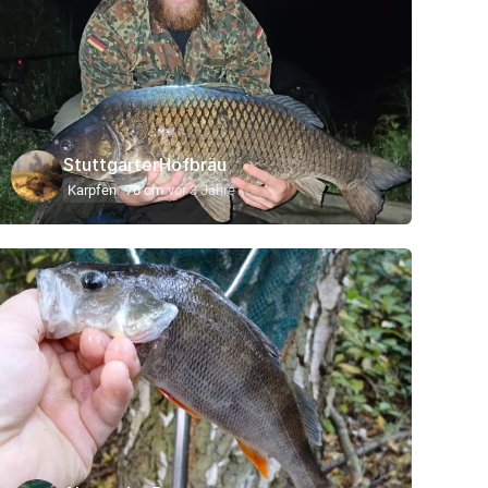
StuttgarterHofbräu
Karpfen
70 cm
vor 3 Jahre