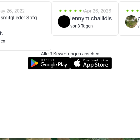
ay 26, 2022
Apr 26, 2026
nsmitglieder Spfg
lennymichailidis
vor 3 Tagen
v
t.
gen
Alle 3 Bewertungen ansehen