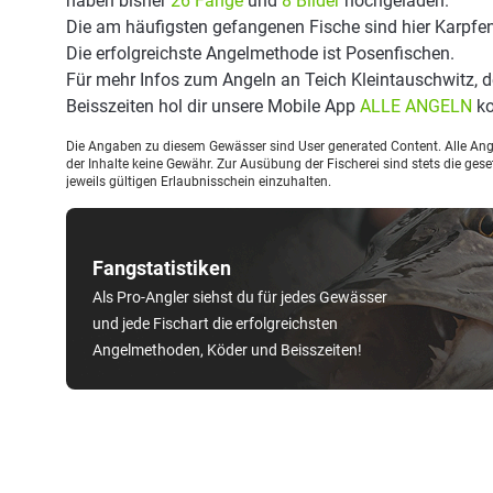
haben bisher
26 Fänge
und
8 Bilder
hochgeladen.
Die am häufigsten gefangenen Fische sind hier Karpfen,
Die erfolgreichste Angelmethode ist Posenfischen.
Für mehr Infos zum Angeln an Teich Kleintauschwitz,
Beisszeiten hol dir unsere Mobile App
ALLE ANGELN
ko
Die Angaben zu diesem Gewässer sind User generated Content. Alle Ange
der Inhalte keine Gewähr. Zur Ausübung der Fischerei sind stets die ge
jeweils gültigen Erlaubnisschein einzuhalten.
Fangstatistiken
Als Pro-Angler siehst du für jedes Gewässer
und jede Fischart die erfolgreichsten
Angelmethoden, Köder und Beisszeiten!