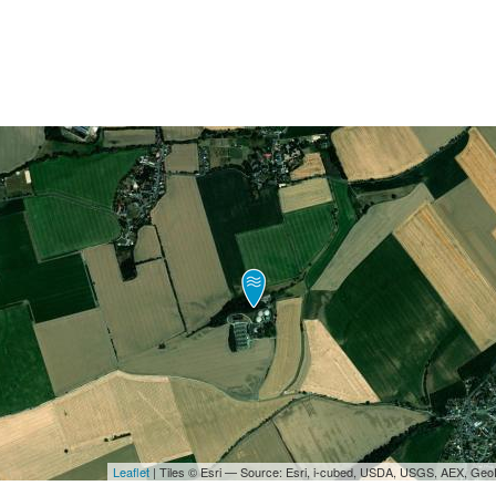
Leaflet
| Tiles © Esri — Source: Esri, i-cubed, USDA, USGS, AEX, Ge