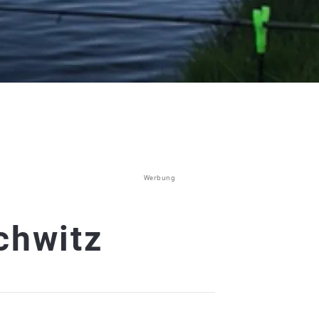
Werbung
chwitz