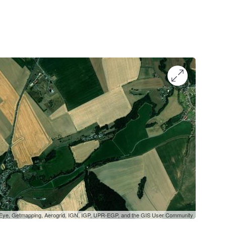
oEye, Getmapping, Aerogrid, IGN, IGP, UPR-EGP, and the GIS User Community