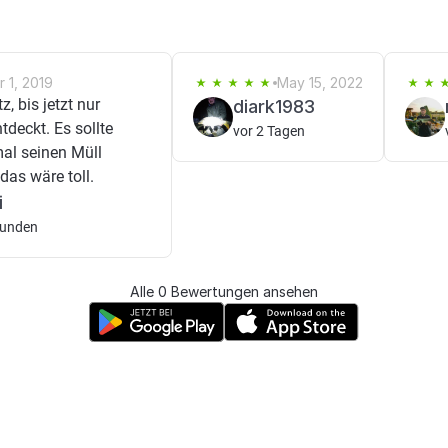
r 1, 2019
May 15, 2022
, bis jetzt nur
diark1983
tdeckt. Es sollte
vor 2 Tagen
mal seinen Müll
as wäre toll.
i
tunden
Alle 0 Bewertungen ansehen