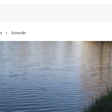
nd
Schmölln