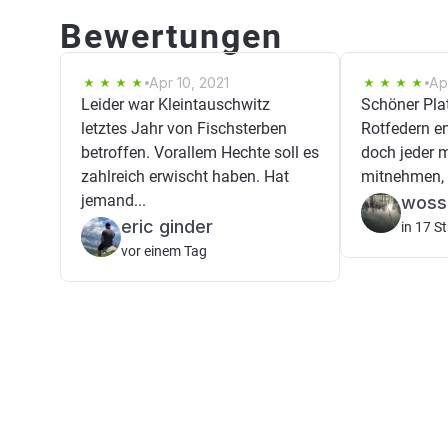
Bewertungen
Apr 10, 2021
Ap
Leider war Kleintauschwitz
Schöner Platz
letztes Jahr von Fischsterben
Rotfedern en
betroffen. Vorallem Hechte soll es
doch jeder 
zahlreich erwischt haben. Hat
mitnehmen, d
jemand...
woss
eric ginder
in 17 S
vor einem Tag