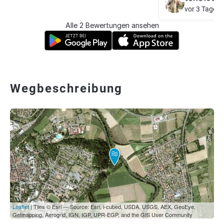
vor 3 Tagen
Alle 2 Bewertungen ansehen
Wegbeschreibung
Leaflet
| Tiles © Esri — Source: Esri, i-cubed, USDA, USGS, AEX, GeoEye,
Getmapping, Aerogrid, IGN, IGP, UPR-EGP, and the GIS User Community