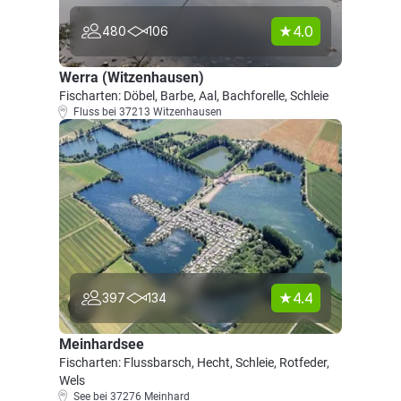
4.0
480
106
Werra (Witzenhausen)
Fischarten: Döbel, Barbe, Aal, Bachforelle, Schleie
Fluss bei 37213 Witzenhausen
4.4
397
134
Meinhardsee
Fischarten: Flussbarsch, Hecht, Schleie, Rotfeder,
Wels
See bei 37276 Meinhard