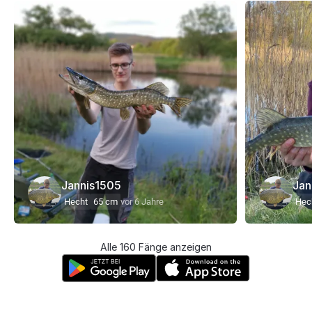
Jannis1505
Jan
Hecht
65 cm
vor 6 Jahre
Hec
Alle 160 Fänge anzeigen