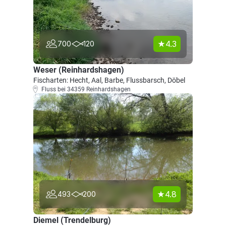
4.3
700
120
Weser (Reinhardshagen)
Fischarten: Hecht, Aal, Barbe, Flussbarsch, Döbel
Fluss bei 34359 Reinhardshagen
4.8
493
200
Diemel (Trendelburg)