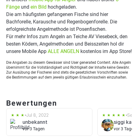
Fänge
und
ein Bild
hochgeladen.
Die am häufigsten gefangenen Fische sind hier
Bachforelle, Karausche und Regenbogenforelle. Die
erfolgreichste Angelmethode ist Posenfischen.
Für mehr Infos zum Angeln an Teiche AV Viesebeck, den
besten Ködern, Angelmethoden und Beisszeiten hol dir
unsere Mobile App
ALLE ANGELN
kostenlos im App Store!
Die Angaben zu diesem Gewässer sind User generated Content. Alle Angeln
übernimmt für die Vollständigkeit und Richtigkeit der Inhalte keine Gewähr.
Zur Ausübung der Fischerei sind stets die gesetzlichen Vorschriften sowie
die Bestimmungen auf dem jeweils gültigen Erlaubnisschein einzuhalten.
Bewertungen
Jul 8, 2022
Sep 
unbekannt
siggi kanc
vor 3 Tagen
vor 3 Tagen