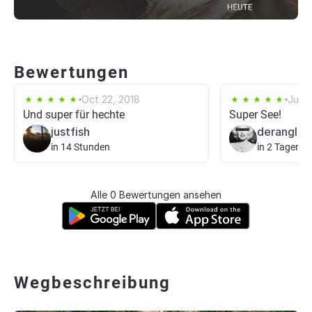
Bewertungen
Oct 22, 2018
Jun 9
Und super für hechte
Super See!
justfish
derangler
in 14 Stunden
in 2 Tagen
Alle 0 Bewertungen ansehen
Wegbeschreibung