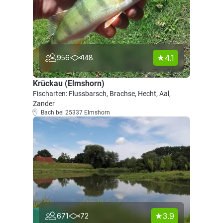
4.1
956
148
Krückau (Elmshorn)
Fischarten: Flussbarsch, Brachse, Hecht, Aal,
Zander
Bach bei 25337 Elmshorn
3.9
671
72