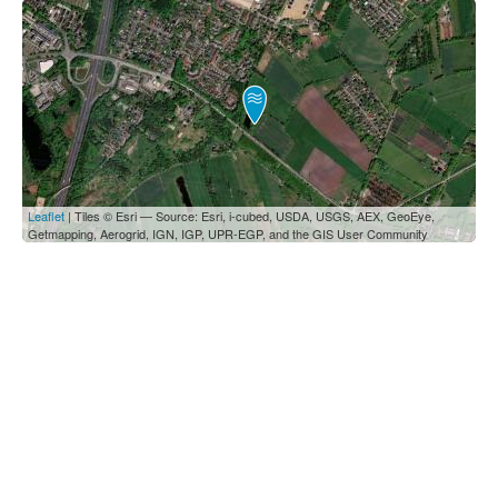
Leaflet
| Tiles © Esri — Source: Esri, i-cubed, USDA, USGS, AEX, GeoEye,
Getmapping, Aerogrid, IGN, IGP, UPR-EGP, and the GIS User Community