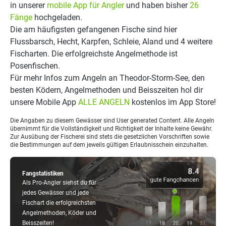
in unserer
mobile App für Angler
und haben bisher
26
Fänge
hochgeladen.
Die am häufigsten gefangenen Fische sind hier
Flussbarsch, Hecht, Karpfen, Schleie, Aland und 4 weitere
Fischarten. Die erfolgreichste Angelmethode ist
Posenfischen.
Für mehr Infos zum Angeln an Theodor-Storm-See, den
besten Ködern, Angelmethoden und Beisszeiten hol dir
unsere Mobile App
ALLE ANGELN
kostenlos im App Store!
Die Angaben zu diesem Gewässer sind User generated Content. Alle Angeln
übernimmt für die Vollständigkeit und Richtigkeit der Inhalte keine Gewähr.
Zur Ausübung der Fischerei sind stets die gesetzlichen Vorschriften sowie
die Bestimmungen auf dem jeweils gültigen Erlaubnisschein einzuhalten.
Fangstatistiken
Als Pro-Angler siehst du für
jedes Gewässer und jede
Fischart die erfolgreichsten
Angelmethoden, Köder und
Beisszeiten!