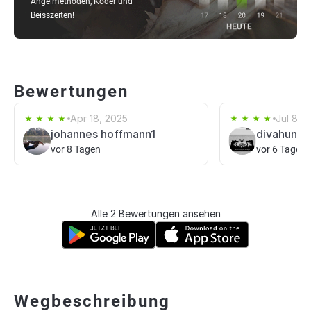
Angelmethoden, Köder und
Beisszeiten!
Bewertungen
Apr 18, 2025
Jul 8, 
johannes hoffmann1
divahunte
vor 8 Tagen
vor 6 Tagen
Alle 2 Bewertungen ansehen
Wegbeschreibung