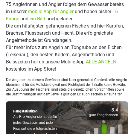
75 Anglerinnen und Angler folgen dem Gewässer bereits
in unserer
mobile App für Angler
und haben bisher
16
Fänge
und
ein Bild
hochgeladen.
Die am häufigsten gefangenen Fische sind hier Karpfen,
Brachse, Flussbarsch und Hecht. Die erfolgreichste
Angelmethode ist Grundangeln.
Für mehr Infos zum Angeln an Tongrube an den Eichen
(Leisenau), den besten Ködern, Angelmethoden und
Beisszeiten hol dir unsere Mobile App
ALLE ANGELN
kostenlos im App Store!
Die Angaben zu diesem Gewässer sind User generated Content. Alle Angeln
übernimmt für die Vollständigkeit und Richtigkeit der Inhalte keine Gewähr.
Zur Ausübung der Fischerei sind stets die gesetzlichen Vorschriften sowie
die Bestimmungen auf dem jeweils gültigen Erlaubnisschein einzuhalten.
Fangstatistiken
Als Pro-Angler siehst du für
jedes Gewässer und jede
Fischart die erfolgreichsten