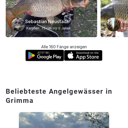
Sebastian Neustadt
Vie
Karpfen
75 cm
vor 8 Jahre
Kar
Alle 160 Fänge anzeigen
Beliebteste Angelgewässer in
Grimma