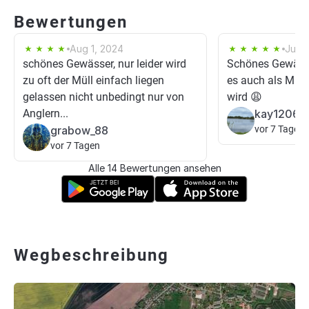
Bewertungen
Aug 1, 2024
Jul 2
schönes Gewässer, nur leider wird
Schönes Gewässe
zu oft der Müll einfach liegen
es auch als Müll
gelassen nicht unbedingt nur von
wird 😩
Anglern...
kay1206
grabow_88
vor 7 Tagen
vor 7 Tagen
Alle 14 Bewertungen ansehen
Wegbeschreibung