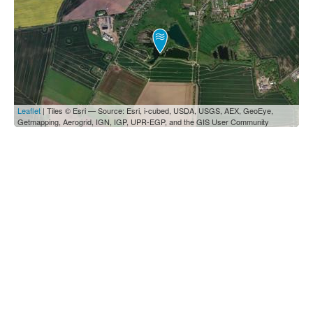
Leaflet
| Tiles © Esri — Source: Esri, i-cubed, USDA, USGS, AEX, GeoEye,
Getmapping, Aerogrid, IGN, IGP, UPR-EGP, and the GIS User Community