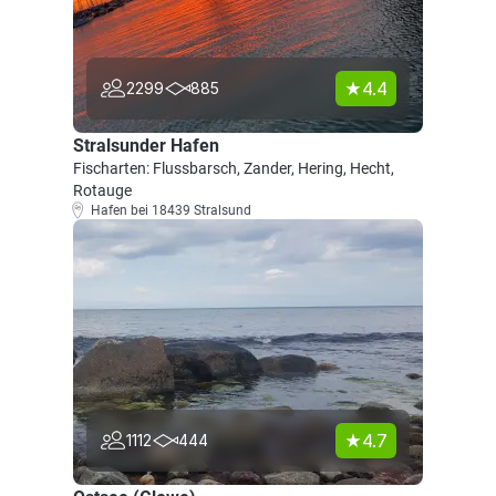
4.4
2299
885
Stralsunder Hafen
Fischarten: Flussbarsch, Zander, Hering, Hecht,
Rotauge
Hafen bei 18439 Stralsund
4.7
1112
444