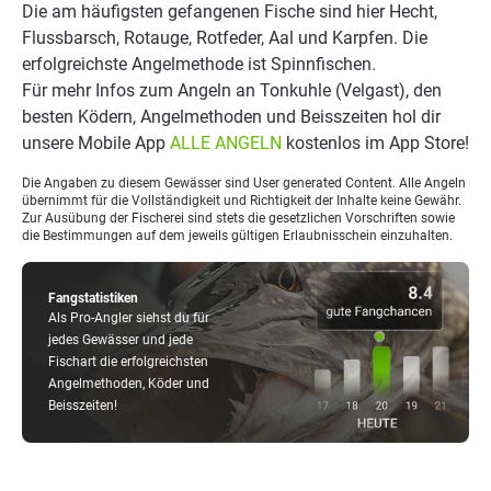
Die am häufigsten gefangenen Fische sind hier Hecht,
Flussbarsch, Rotauge, Rotfeder, Aal und Karpfen. Die
erfolgreichste Angelmethode ist Spinnfischen.
Für mehr Infos zum Angeln an Tonkuhle (Velgast), den
besten Ködern, Angelmethoden und Beisszeiten hol dir
unsere Mobile App
ALLE ANGELN
kostenlos im App Store!
Die Angaben zu diesem Gewässer sind User generated Content. Alle Angeln
übernimmt für die Vollständigkeit und Richtigkeit der Inhalte keine Gewähr.
Zur Ausübung der Fischerei sind stets die gesetzlichen Vorschriften sowie
die Bestimmungen auf dem jeweils gültigen Erlaubnisschein einzuhalten.
Fangstatistiken
Als Pro-Angler siehst du für
jedes Gewässer und jede
Fischart die erfolgreichsten
Angelmethoden, Köder und
Beisszeiten!