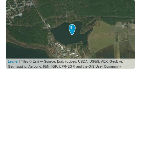
Leaflet
| Tiles © Esri — Source: Esri, i-cubed, USDA, USGS, AEX, GeoEye,
Getmapping, Aerogrid, IGN, IGP, UPR-EGP, and the GIS User Community