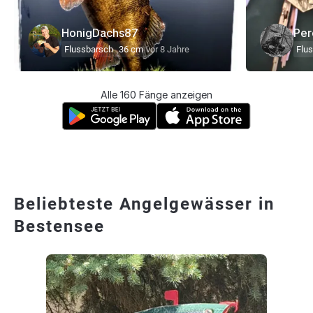
HonigDachs87
Per
Flussbarsch
36 cm
vor 8 Jahre
Flu
Alle 160 Fänge anzeigen
Beliebteste Angelgewässer in
Bestensee