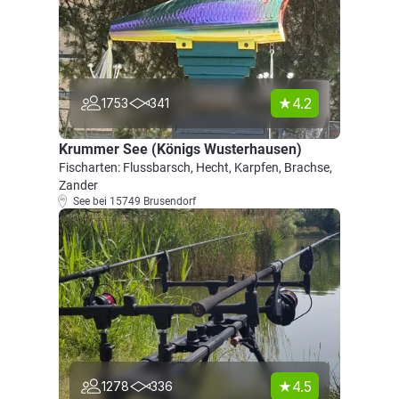
4.2
1753
341
Krummer See (Königs Wusterhausen)
Fischarten: Flussbarsch, Hecht, Karpfen, Brachse,
Zander
See bei 15749 Brusendorf
4.5
1278
336