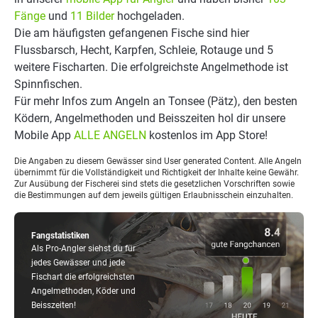
Fänge
und
11 Bilder
hochgeladen.
Die am häufigsten gefangenen Fische sind hier
Flussbarsch, Hecht, Karpfen, Schleie, Rotauge und 5
weitere Fischarten. Die erfolgreichste Angelmethode ist
Spinnfischen.
Für mehr Infos zum Angeln an Tonsee (Pätz), den besten
Ködern, Angelmethoden und Beisszeiten hol dir unsere
Mobile App
ALLE ANGELN
kostenlos im App Store!
Die Angaben zu diesem Gewässer sind User generated Content. Alle Angeln
übernimmt für die Vollständigkeit und Richtigkeit der Inhalte keine Gewähr.
Zur Ausübung der Fischerei sind stets die gesetzlichen Vorschriften sowie
die Bestimmungen auf dem jeweils gültigen Erlaubnisschein einzuhalten.
Fangstatistiken
Als Pro-Angler siehst du für
jedes Gewässer und jede
Fischart die erfolgreichsten
Angelmethoden, Köder und
Beisszeiten!