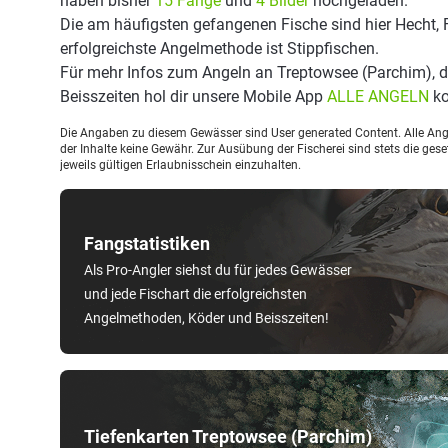
haben bisher
15 Fänge
und
4 Bilder
hochgeladen.
Die am häufigsten gefangenen Fische sind hier Hecht,
erfolgreichste Angelmethode ist Stippfischen.
Für mehr Infos zum Angeln an Treptowsee (Parchim), 
Beisszeiten hol dir unsere Mobile App
ALLE ANGELN
ko
Die Angaben zu diesem Gewässer sind User generated Content. Alle Ange
der Inhalte keine Gewähr. Zur Ausübung der Fischerei sind stets die ge
jeweils gültigen Erlaubnisschein einzuhalten.
Fangstatistiken
Als Pro-Angler siehst du für jedes Gewässer
und jede Fischart die erfolgreichsten
Angelmethoden, Köder und Beisszeiten!
Tiefenkarten Treptowsee (Parchim)