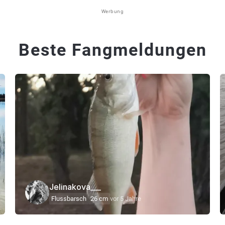
Werbung
Beste Fangmeldungen
Jelinakova___
Flussbarsch
26 cm
vor 5 Jahre