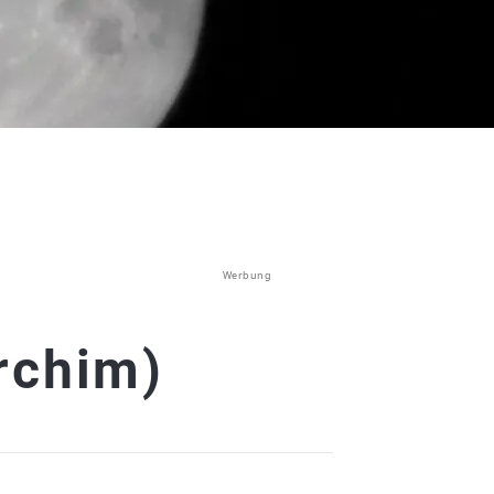
Werbung
rchim)