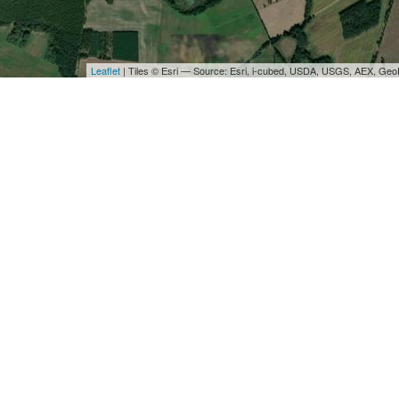
Leaflet
| Tiles © Esri — Source: Esri, i-cubed, USDA, USGS, AEX, Ge