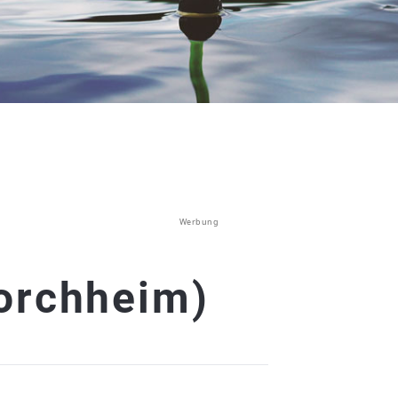
Werbung
orchheim)