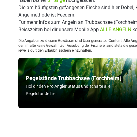
haben bisher
8 Fänge
hochgeladen.
Die am häufigsten gefangenen Fische sind hier Döbel, H
Angelmethode ist Feedern.
Für mehr Infos zum Angeln an Trubbachsee (Forchhei
Beisszeiten hol dir unsere Mobile App
ALLE ANGELN
ko
Die Angaben zu diesem Gewässer sind User generated Content. Alle Ange
der Inhalte keine Gewähr. Zur Ausübung der Fischerei sind stets die ge
jeweils gültigen Erlaubnisschein einzuhalten.
Pegelstände Trubbachsee (Forchheim)
Hol dir den Pro Angler Status und schalte alle
Pegelstände frei