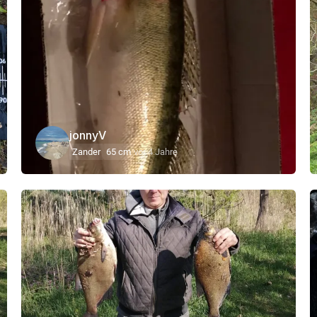
jonnyV
Zander
65 cm
vor 4 Jahre