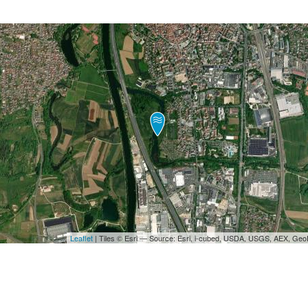
Leaflet
| Tiles © Esri — Source: Esri, i-cubed, USDA, USGS, AEX, Ge