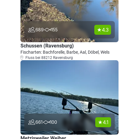
4.3
689
155
Schussen (Ravensburg)
Fischarten: Bachforelle, Barbe, Aal, Döbel, Wels
Fluss bei 88212 Ravensburg
4.1
661
100
Metzisweiler Weiher