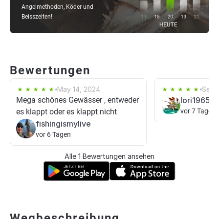
Angelmethoden, Köder und
Beisszeiten!
Bewertungen
May 14, 2024
Sep 
Mega schönes Gewässer , entweder
lori1965
es klappt oder es klappt nicht
vor 7 Tagen
fishingismylive
vor 6 Tagen
Alle 1 Bewertungen ansehen
Wegbeschreibung