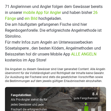
71 Anglerinnen und Angler folgen dem Gewässer bereits
in unserer
mobile App für Angler
und haben bisher
26
Fänge
und
ein Bild
hochgeladen.
Die am häufigsten gefangenen Fische sind hier
Regenbogenforelle. Die erfolgreichste Angelmethode ist
Sbirolino.
Für mehr Infos zum Angeln an Unterwasserbecken
Sösetalsperre , den besten Ködern, Angelmethoden und
Beisszeiten hol dir unsere Mobile App
ALLE ANGELN
kostenlos im App Store!
Die Angaben zu diesem Gewässer sind User generated Content. Alle Angeln
übernimmt für die Vollständigkeit und Richtigkeit der Inhalte keine Gewähr.
Zur Ausübung der Fischerei sind stets die gesetzlichen Vorschriften sowie
die Bestimmungen auf dem jeweils gültigen Erlaubnisschein einzuhalten.
Fangstatistiken
Als Pro-Angler siehst du für
jedes Gewässer und jede
Fischart die erfolgreichsten