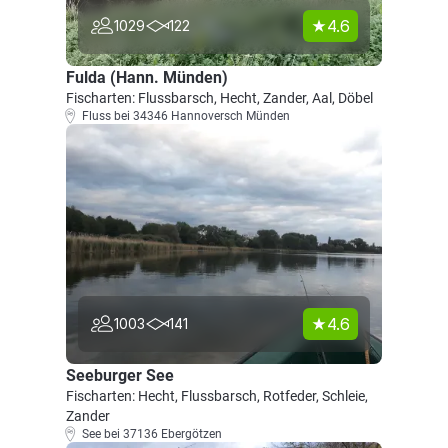
4.6
1029
122
Fulda (Hann. Münden)
Fischarten: Flussbarsch, Hecht, Zander, Aal, Döbel
Fluss bei 34346 Hannoversch Münden
4.6
1003
141
Seeburger See
Fischarten: Hecht, Flussbarsch, Rotfeder, Schleie,
Zander
See bei 37136 Ebergötzen