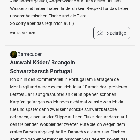
Also anders gesagt, Angler welche nur für'n geilen Drill am
Wasser sind haben haben finde ich kein Respekt für das Leben
unserer heimischen Fische und die Tiere.
So sorry aber das regt mich auf!:)
15 Beiträge
vor 18 Minuten
Barracuder
Auswahl Köder/ Beangeln
Schwarzbarsch Portugal
Ich bin in den Sommerferien in Portugal am Barragem de
Montargil und werde es mal richtig auf Barsch dort probieren.
Letztes Jahr auf grashüpfer an der Stippe nen schönen
Karpfen gefangen wo ich noch nichtmal wusste was ich da
tue und später dann zwei sehr schicke schwarzbarsche
gefangen, einen an der Stippe auf nen Fluke, den anderen auf
den treibenden Wobbler der zweiten Rute die ich wegen dem
ersten Barsch abgelegt hatte. Danach viel garnix an Fischen
aber von den einheimischen bisschen was gelernt, soweit das