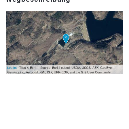
Leaflet
| Tiles © Esri — Source: Esri, i-cubed, USDA, USGS, AEX, GeoEye,
Getmapping, Aerogrid, IGN, IGP, UPR-EGP, and the GIS User Community