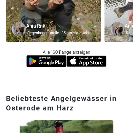
Anja Rnk
Anj
Regenbogenforelle
35 cm
vor 2 Jahre
Reg
Alle 160 Fänge anzeigen
Beliebteste Angelgewässer in
Osterode am Harz