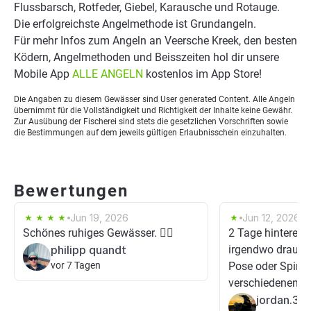
Flussbarsch, Rotfeder, Giebel, Karausche und Rotauge.
Die erfolgreichste Angelmethode ist Grundangeln.
Für mehr Infos zum Angeln an Veersche Kreek, den besten
Ködern, Angelmethoden und Beisszeiten hol dir unsere
Mobile App
ALLE ANGELN
kostenlos im App Store!
Die Angaben zu diesem Gewässer sind User generated Content. Alle Angeln
übernimmt für die Vollständigkeit und Richtigkeit der Inhalte keine Gewähr.
Zur Ausübung der Fischerei sind stets die gesetzlichen Vorschriften sowie
die Bestimmungen auf dem jeweils gültigen Erlaubnisschein einzuhalten.
Bewertungen
Jun 19, 2026
Jun 12, 2026
Schönes ruhiges Gewässer. 👍🏻
2 Tage hinterein
philipp quandt
irgendwo drauf g
vor 7 Tagen
Pose oder Spinnf
verschiedenen Köd
jordan.30