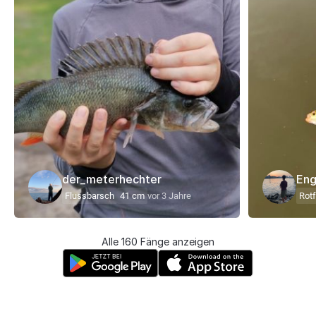
der_meterhechter
Eng
Flussbarsch
41 cm
vor 3 Jahre
Rot
Alle 160 Fänge anzeigen