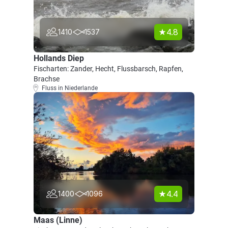
4.8
1410
1537
Hollands Diep
Fischarten: Zander, Hecht, Flussbarsch, Rapfen,
Brachse
Fluss in Niederlande
4.4
1400
1096
Maas (Linne)