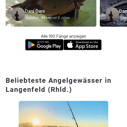
Dani Dani
Dan
Karpfen
89 cm
vor 8 Jahre
Gra
Alle 160 Fänge anzeigen
Beliebteste Angelgewässer in
Langenfeld (Rhld.)