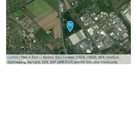
Leaflet
| Tiles © Esri — Source: Esri, i-cubed, USDA, USGS, AEX, GeoEye,
Getmapping, Aerogrid, IGN, IGP, UPR-EGP, and the GIS User Community