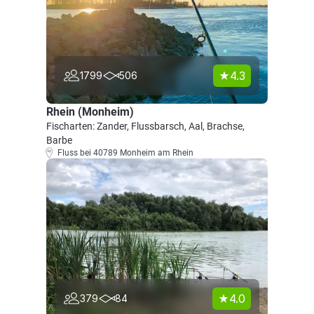
4.3
1799
506
Rhein (Monheim)
Fischarten: Zander, Flussbarsch, Aal, Brachse,
Barbe
Fluss bei 40789 Monheim am Rhein
4.0
379
84