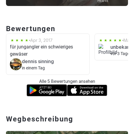
Bewertungen
Apr 3, 2017
Mar 8
für jungangler ein schwieriges
unbekann
gewäser
vor 3 Tagen
dennis sinning
in einem Tag
Alle 5 Bewertungen ansehen
Wegbeschreibung