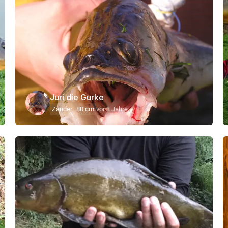
Juri die Gurke
Zander
80 cm
vor 3 Jahre