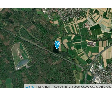
Leaflet
| Tiles © Esri — Source: Esri, i-cubed, USDA, USGS, AEX, Ge