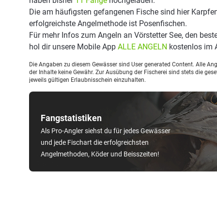
haben bisher
11 Fänge
hochgeladen.
Die am häufigsten gefangenen Fische sind hier Karpfe
erfolgreichste Angelmethode ist Posenfischen.
Für mehr Infos zum Angeln an Vörstetter See, den bes
hol dir unsere Mobile App
ALLE ANGELN
kostenlos im 
Die Angaben zu diesem Gewässer sind User generated Content. Alle Ange
der Inhalte keine Gewähr. Zur Ausübung der Fischerei sind stets die ge
jeweils gültigen Erlaubnisschein einzuhalten.
Fangstatistiken
Als Pro-Angler siehst du für jedes Gewässer
und jede Fischart die erfolgreichsten
Angelmethoden, Köder und Beisszeiten!