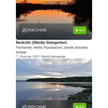
4.4
1035
345
Recknitz (Ribnitz-Damgarten)
Fischarten: Hecht, Flussbarsch, Zander, Brachse,
Schleie
Fluss bei 18311 Ribnitz-Damgarten
4.6
1001
345