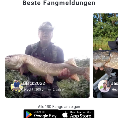
Beste Fangmeldungen
Black2022
Bas
Hecht
105 cm
vor 2 Jahre
Hec
Alle 160 Fänge anzeigen