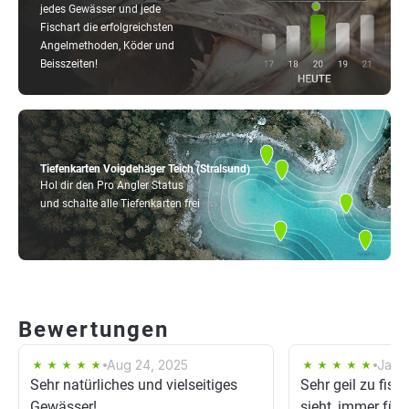
jedes Gewässer und jede
Fischart die erfolgreichsten
Angelmethoden, Köder und
Beisszeiten!
Tiefenkarten Voigdehäger Teich (Stralsund)
Hol dir den Pro Angler Status
und schalte alle Tiefenkarten frei
Bewertungen
Aug 24, 2025
Jan 
Sehr natürliches und vielseitiges
Sehr geil zu fis
Gewässer!
sieht, immer für 