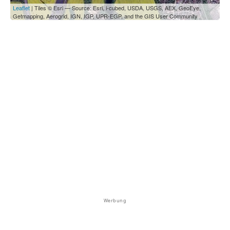
Leaflet
| Tiles © Esri — Source: Esri, i-cubed, USDA, USGS, AEX, GeoEye,
Getmapping, Aerogrid, IGN, IGP, UPR-EGP, and the GIS User Community
Werbung