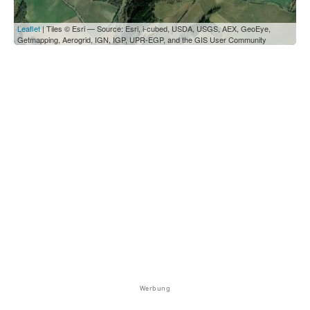
Leaflet
| Tiles © Esri — Source: Esri, i-cubed, USDA, USGS, AEX, GeoEye,
Getmapping, Aerogrid, IGN, IGP, UPR-EGP, and the GIS User Community
Werbung