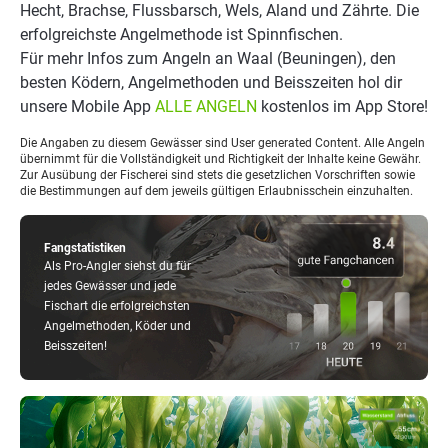
Hecht, Brachse, Flussbarsch, Wels, Aland und Zährte. Die
erfolgreichste Angelmethode ist Spinnfischen.
Für mehr Infos zum Angeln an Waal (Beuningen), den
besten Ködern, Angelmethoden und Beisszeiten hol dir
unsere Mobile App
ALLE ANGELN
kostenlos im App Store!
Die Angaben zu diesem Gewässer sind User generated Content. Alle Angeln
übernimmt für die Vollständigkeit und Richtigkeit der Inhalte keine Gewähr.
Zur Ausübung der Fischerei sind stets die gesetzlichen Vorschriften sowie
die Bestimmungen auf dem jeweils gültigen Erlaubnisschein einzuhalten.
Fangstatistiken
Als Pro-Angler siehst du für
jedes Gewässer und jede
Fischart die erfolgreichsten
Angelmethoden, Köder und
Beisszeiten!