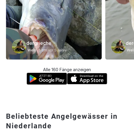
dergrieche
der
Wels
1 cm
vor 5 Jahre
Wel
Alle 160 Fänge anzeigen
Beliebteste Angelgewässer in
Niederlande