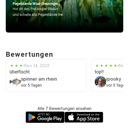
Pegelstände Waal (Beuningen)
Hol dir den Pro Angler Status
und schalte alle Pegelstände frei
Bewertungen
Nov 14, 2023
Nov 1
überfischt
top!!
spinner am rhein
ipooky
vor 5 Tagen
vor 5 Tagen
Alle 7 Bewertungen ansehen