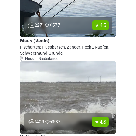
4.5
2271
1577
Maas (Venlo)
Fischarten: Flussbarsch, Zander, Hecht, Rapfen,
Schwarzmund-Grundel
Fluss in Niederlande
4.8
1409
1537