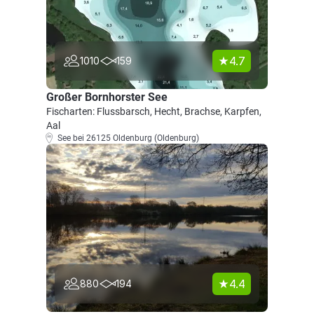
4.7
1010
159
Großer Bornhorster See
Fischarten: Flussbarsch, Hecht, Brachse, Karpfen,
Aal
See bei 26125 Oldenburg (Oldenburg)
4.4
880
194