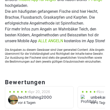
hochgeladen.
Die am häufigsten gefangenen Fische sind hier Hecht,
Brachse, Flussbarsch, Graskarpfen und Karpfen. Die
erfolgreichste Angelmethode ist Spinnfischen.
Für mehr Infos zum Angeln an Wahnbäker Teich, den
besten Ködern, Angelmethoden und Beisszeiten hol dir
unsere Mobile App
ALLE ANGELN
kostenlos im App Store!
Die Angaben zu diesem Gewässer sind User generated Content. Alle Angeln
übernimmt für die Vollständigkeit und Richtigkeit der Inhalte keine Gewähr.
Zur Ausübung der Fischerei sind stets die gesetzlichen Vorschriften sowie
die Bestimmungen auf dem jeweils gültigen Erlaubnisschein einzuhalten.
Bewertungen
Apr 20, 2026
Nov 18,
hechtfishing2000
unbekann
vor 4 Tagen
vor 6 Tagen