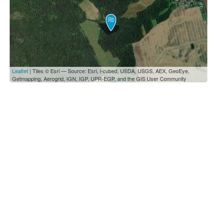
Leaflet
| Tiles © Esri — Source: Esri, i-cubed, USDA, USGS, AEX, GeoEye,
Getmapping, Aerogrid, IGN, IGP, UPR-EGP, and the GIS User Community