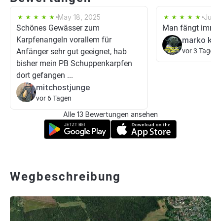
May 18, 2025
Jul 1
Schönes Gewässer zum
Man fängt imme
Karpfenangeln vorallem für
marko kle
Anfänger sehr gut geeignet, hab
vor 3 Tagen
bisher mein PB Schuppenkarpfen
dort gefangen ...
mitchostjunge
vor 6 Tagen
Alle 13 Bewertungen ansehen
Wegbeschreibung