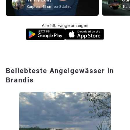
Karpfen
45 cm
vor 8 Jahre
Kar
Alle 160 Fänge anzeigen
Beliebteste Angelgewässer in
Brandis