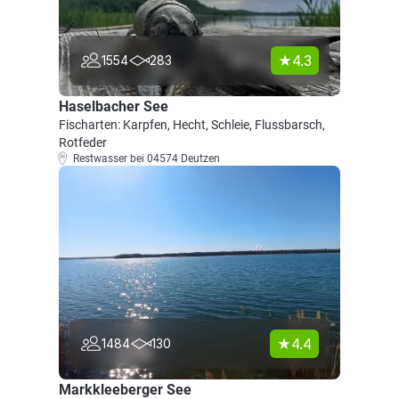
4.3
1554
283
Haselbacher See
Fischarten: Karpfen, Hecht, Schleie, Flussbarsch,
Rotfeder
Restwasser bei 04574 Deutzen
4.4
1484
130
Markkleeberger See