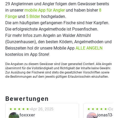
29 Anglerinnen und Angler folgen dem Gewässer bereits
in unserer
mobile App für Angler
und haben bisher
8
Fänge
und
5 Bilder
hochgeladen.
Die am häufigsten gefangenen Fische sind hier Karpfen.
Die erfolgreichste Angelmethode ist Posenfischen.
Für mehr Infos zum Angeln an Walder Altmühl
(Gunzenhausen), den besten Ködern, Angelmethoden und
Beisszeiten hol dir unsere Mobile App
ALLE ANGELN
kostenlos im App Store!
Die Angaben zu diesem Gewässer sind User generated Content. Alle Angeln
übernimmt für die Vollständigkeit und Richtigkeit der Inhalte keine Gewähr.
Zur Ausübung der Fischerei sind stets die gesetzlichen Vorschriften sowie
die Bestimmungen auf dem jeweils gültigen Erlaubnisschein einzuhalten.
Bewertungen
Apr 26, 2025
Dec 
foxxxer
jonas1345