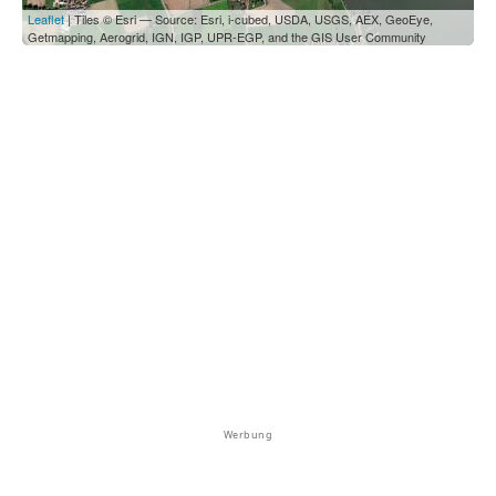
Leaflet
| Tiles © Esri — Source: Esri, i-cubed, USDA, USGS, AEX, GeoEye,
Getmapping, Aerogrid, IGN, IGP, UPR-EGP, and the GIS User Community
Werbung