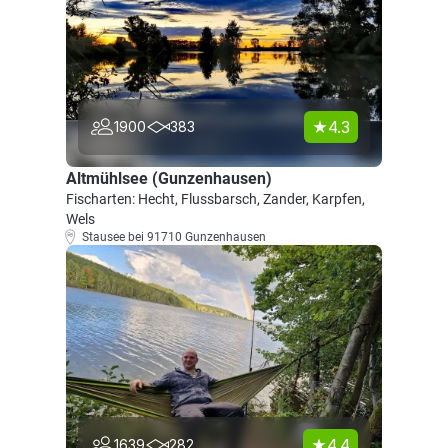
4.3
1900
383
Altmühlsee (Gunzenhausen)
Fischarten: Hecht, Flussbarsch, Zander, Karpfen,
Wels
Stausee bei 91710 Gunzenhausen
4.4
1639
282