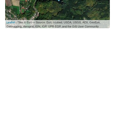
Leaflet
| Tiles © Esri — Source: Esri, i-cubed, USDA, USGS, AEX, GeoEye,
Getmapping, Aerogrid, IGN, IGP, UPR-EGP, and the GIS User Community