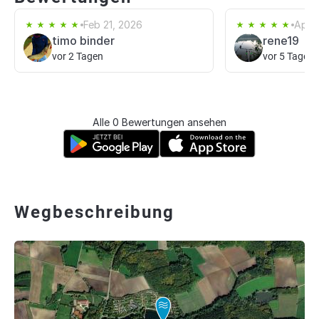
Feb 21, 2026
Apr 1
timo binder
rene19
vor 2 Tagen
vor 5 Tagen
Alle 0 Bewertungen ansehen
Wegbeschreibung