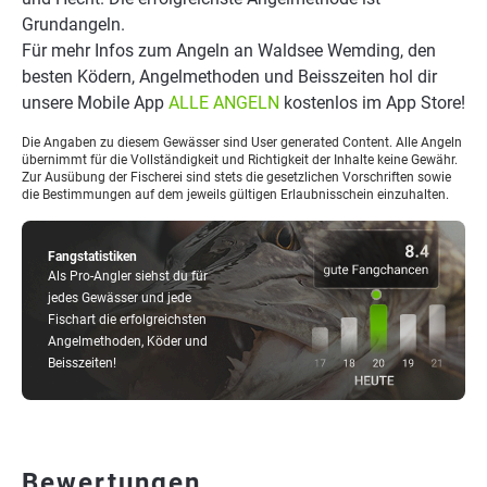
Grundangeln.
Für mehr Infos zum Angeln an Waldsee Wemding, den
besten Ködern, Angelmethoden und Beisszeiten hol dir
unsere Mobile App
ALLE ANGELN
kostenlos im App Store!
Die Angaben zu diesem Gewässer sind User generated Content. Alle Angeln
übernimmt für die Vollständigkeit und Richtigkeit der Inhalte keine Gewähr.
Zur Ausübung der Fischerei sind stets die gesetzlichen Vorschriften sowie
die Bestimmungen auf dem jeweils gültigen Erlaubnisschein einzuhalten.
Fangstatistiken
Als Pro-Angler siehst du für
jedes Gewässer und jede
Fischart die erfolgreichsten
Angelmethoden, Köder und
Beisszeiten!
Bewertungen