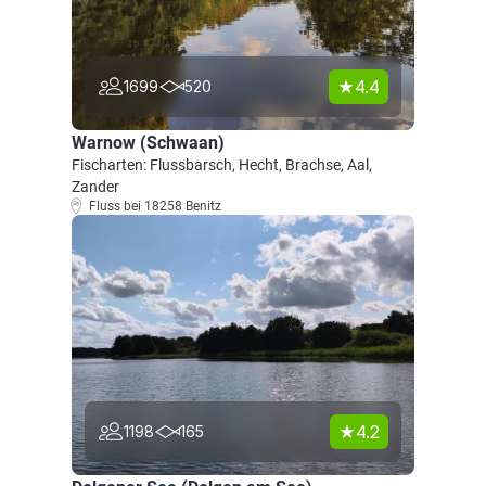
4.4
1699
520
Warnow (Schwaan)
Fischarten: Flussbarsch, Hecht, Brachse, Aal,
Zander
Fluss bei 18258 Benitz
4.2
1198
165