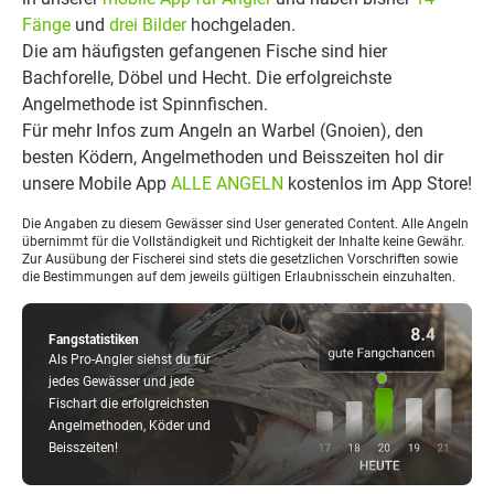
Fänge
und
drei Bilder
hochgeladen.
Die am häufigsten gefangenen Fische sind hier
Bachforelle, Döbel und Hecht. Die erfolgreichste
Angelmethode ist Spinnfischen.
Für mehr Infos zum Angeln an Warbel (Gnoien), den
besten Ködern, Angelmethoden und Beisszeiten hol dir
unsere Mobile App
ALLE ANGELN
kostenlos im App Store!
Die Angaben zu diesem Gewässer sind User generated Content. Alle Angeln
übernimmt für die Vollständigkeit und Richtigkeit der Inhalte keine Gewähr.
Zur Ausübung der Fischerei sind stets die gesetzlichen Vorschriften sowie
die Bestimmungen auf dem jeweils gültigen Erlaubnisschein einzuhalten.
Fangstatistiken
Als Pro-Angler siehst du für
jedes Gewässer und jede
Fischart die erfolgreichsten
Angelmethoden, Köder und
Beisszeiten!