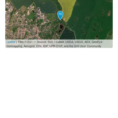
Leaflet
| Tiles © Esri — Source: Esri, i-cubed, USDA, USGS, AEX, GeoEye,
Getmapping, Aerogrid, IGN, IGP, UPR-EGP, and the GIS User Community