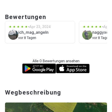
Bewertungen
Apr 23, 2024
Apr 
ich_mag_angeln
naggyxd
vor 8 Tagen
vor 8 Tagen
Alle 0 Bewertungen ansehen
Wegbeschreibung