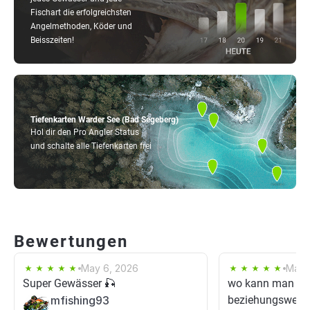
Fischart die erfolgreichsten
Angelmethoden, Köder und
Beisszeiten!
Tiefenkarten Warder See (Bad Segeberg)
Hol dir den Pro Angler Status
und schalte alle Tiefenkarten frei
Bewertungen
May 6, 2026
May 
Super Gewässer 🎣
wo kann man Ta
mfishing93
beziehungsweise