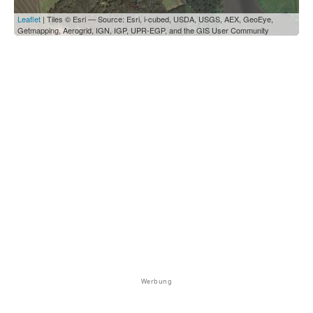
Leaflet
| Tiles © Esri — Source: Esri, i-cubed, USDA, USGS, AEX, GeoEye,
Getmapping, Aerogrid, IGN, IGP, UPR-EGP, and the GIS User Community
Werbung