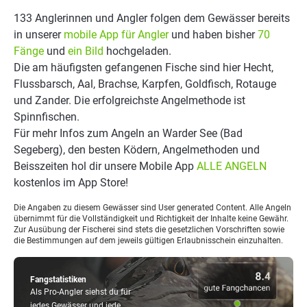
133 Anglerinnen und Angler folgen dem Gewässer bereits
in unserer
mobile App für Angler
und haben bisher
70
Fänge
und
ein Bild
hochgeladen.
Die am häufigsten gefangenen Fische sind hier Hecht,
Flussbarsch, Aal, Brachse, Karpfen, Goldfisch, Rotauge
und Zander. Die erfolgreichste Angelmethode ist
Spinnfischen.
Für mehr Infos zum Angeln an Warder See (Bad
Segeberg), den besten Ködern, Angelmethoden und
Beisszeiten hol dir unsere Mobile App
ALLE ANGELN
kostenlos im App Store!
Die Angaben zu diesem Gewässer sind User generated Content. Alle Angeln
übernimmt für die Vollständigkeit und Richtigkeit der Inhalte keine Gewähr.
Zur Ausübung der Fischerei sind stets die gesetzlichen Vorschriften sowie
die Bestimmungen auf dem jeweils gültigen Erlaubnisschein einzuhalten.
Fangstatistiken
Als Pro-Angler siehst du für
jedes Gewässer und jede