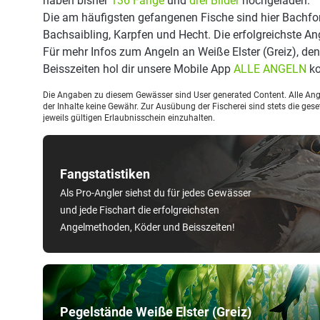
haben bisher
136 Fänge
und
drei Bilder
hochgeladen.
Die am häufigsten gefangenen Fische sind hier Bachfor
Bachsaibling, Karpfen und Hecht. Die erfolgreichste An
Für mehr Infos zum Angeln an Weiße Elster (Greiz), d
Beisszeiten hol dir unsere Mobile App
ALLE ANGELN
ko
Die Angaben zu diesem Gewässer sind User generated Content. Alle Ange
der Inhalte keine Gewähr. Zur Ausübung der Fischerei sind stets die ge
jeweils gültigen Erlaubnisschein einzuhalten.
Fangstatistiken
Als Pro-Angler siehst du für jedes Gewässer
und jede Fischart die erfolgreichsten
Angelmethoden, Köder und Beisszeiten!
Pegelstände Weiße Elster (Greiz)