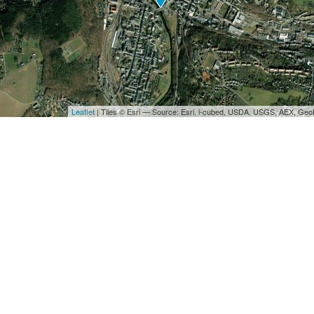
Leaflet
| Tiles © Esri — Source: Esri, i-cubed, USDA, USGS, AEX, Ge