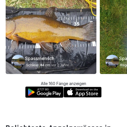
Spassmensch
Sp
Schleie
44 cm
vor 2 Jahre
Reg
Alle 160 Fänge anzeigen