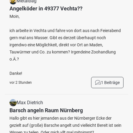
Metalbag
Angelköder in 49377 Vechta??
Moin,
ich arbeite in Vechta und fahre von dort aus nach Feierabend
gern mal ans Wasser. Gibt es derzeit überhaupt noch
irgendwo eine Möglichkeit, direkt vor Ort an Maden,
Tauwürmer und Co. zu kommen? Irgendeine Zoohandlung
o.Ä.?
Danke!
1 Beiträge
vor 2 Stunden
Max Dietrich
Barsch angeln Raum Nürnberg
Hallo gibt es hier jemanden aus der Nürnberger Ecke der
gezielt auf (große) Barsche angelt und vielleicht Bereit ist sein
Wissen zu teilen. Oder mich vllt mal mitnimmt?