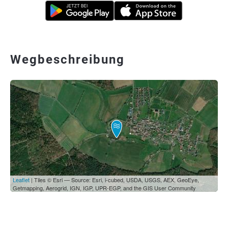
Wegbeschreibung
Leaflet
| Tiles © Esri — Source: Esri, i-cubed, USDA, USGS, AEX, GeoEye,
Getmapping, Aerogrid, IGN, IGP, UPR-EGP, and the GIS User Community