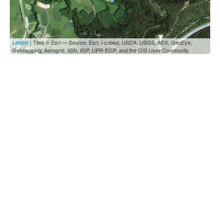
Leaflet
| Tiles © Esri — Source: Esri, i-cubed, USDA, USGS, AEX, GeoEye,
Getmapping, Aerogrid, IGN, IGP, UPR-EGP, and the GIS User Community