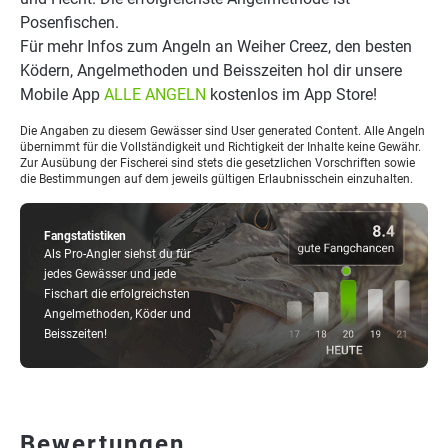
Posenfischen.
Für mehr Infos zum Angeln an Weiher Creez, den besten
Ködern, Angelmethoden und Beisszeiten hol dir unsere
Mobile App
ALLE ANGELN
kostenlos im App Store!
Die Angaben zu diesem Gewässer sind User generated Content. Alle Angeln
übernimmt für die Vollständigkeit und Richtigkeit der Inhalte keine Gewähr.
Zur Ausübung der Fischerei sind stets die gesetzlichen Vorschriften sowie
die Bestimmungen auf dem jeweils gültigen Erlaubnisschein einzuhalten.
Fangstatistiken
Als Pro-Angler siehst du für
jedes Gewässer und jede
Fischart die erfolgreichsten
Angelmethoden, Köder und
Beisszeiten!
Bewertungen