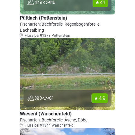
4.1
448
116
Püttlach (Pottenstein)
Fischarten: Bachforelle, Regenbogenforelle,
Bachsaibling
Fluss bei 91278 Pottenstein
4.9
383
81
Wiesent (Waischenfeld)
Fischarten: Bachforelle, Äsche, Döbel
Fluss bei 91344 Waischenfeld