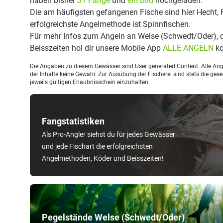
haben bisher
31 Fänge
und
ein Bild
hochgeladen.
Die am häufigsten gefangenen Fische sind hier Hecht, 
erfolgreichste Angelmethode ist Spinnfischen.
Für mehr Infos zum Angeln an Welse (Schwedt/Oder),
Beisszeiten hol dir unsere Mobile App
ALLE ANGELN
ko
Die Angaben zu diesem Gewässer sind User generated Content. Alle Ange
der Inhalte keine Gewähr. Zur Ausübung der Fischerei sind stets die ge
jeweils gültigen Erlaubnisschein einzuhalten.
Fangstatistiken
Als Pro-Angler siehst du für jedes Gewässer
und jede Fischart die erfolgreichsten
Angelmethoden, Köder und Beisszeiten!
Pegelstände Welse (Schwedt/Oder)