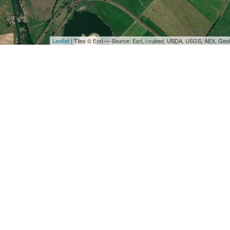
Leaflet
| Tiles © Esri — Source: Esri, i-cubed, USDA, USGS, AEX, Ge