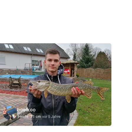
boelkoo
Hecht
71 cm
vor 5 Jahre