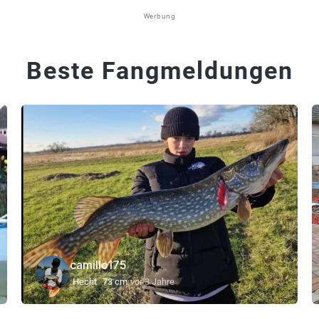
Werbung
Beste Fangmeldungen
camillo175
Hecht
73 cm
vor 3 Jahre