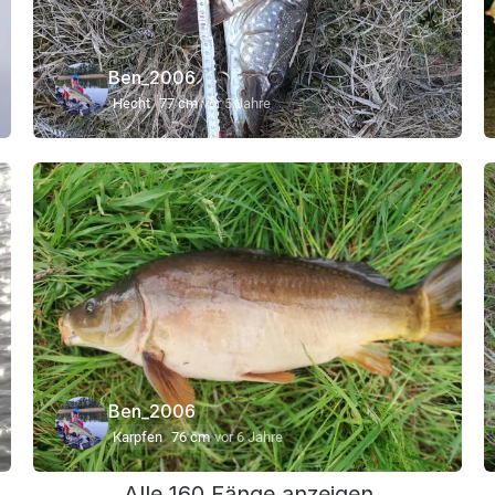
Ben_2006
Hecht
77 cm
vor 5 Jahre
Ben_2006
Karpfen
76 cm
vor 6 Jahre
Alle 160 Fänge anzeigen