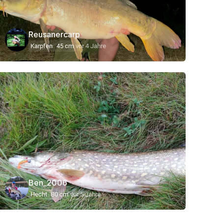
Reusanercarp
Karpfen
45 cm
vor 4 Jahre
Ben_2006
Hecht
80 cm
vor 5 Jahre