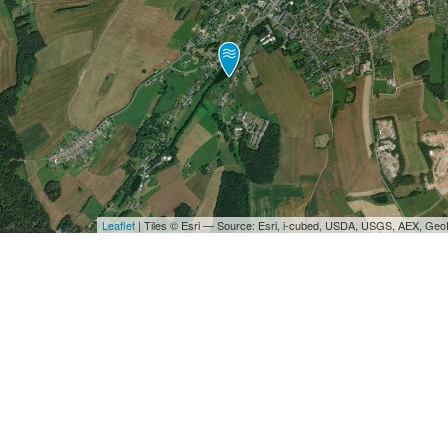
Leaflet
| Tiles © Esri — Source: Esri, i-cubed, USDA, USGS, AEX, Ge