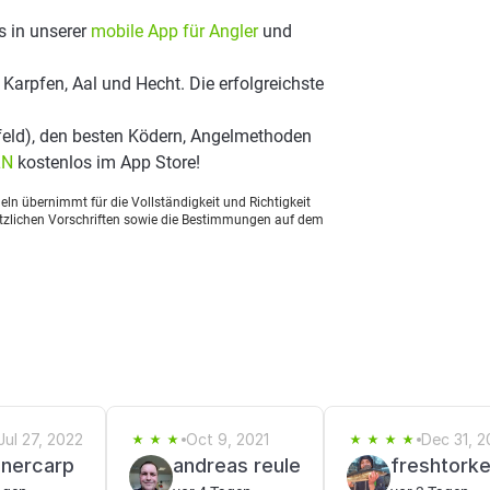
s in unserer
mobile App für Angler
und
Karpfen, Aal und Hecht. Die erfolgreichste
feld), den besten Ködern, Angelmethoden
LN
kostenlos im App Store!
ln übernimmt für die Vollständigkeit und Richtigkeit
setzlichen Vorschriften sowie die Bestimmungen auf dem
Jul 27, 2022
Oct 9, 2021
Dec 31, 
anercarp
andreas reule
freshtork