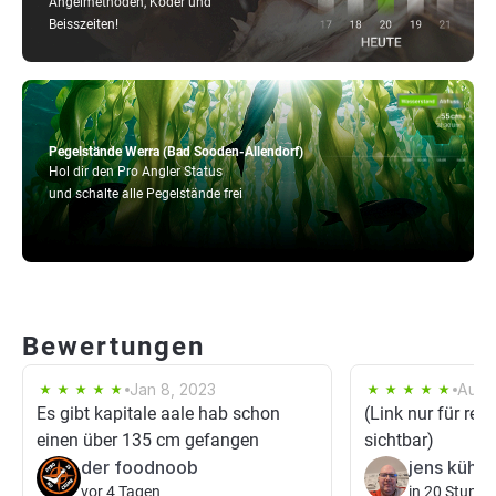
Angelmethoden, Köder und
Beisszeiten!
Pegelstände Werra (Bad Sooden-Allendorf)
Hol dir den Pro Angler Status
und schalte alle Pegelstände frei
Bewertungen
Jan 8, 2023
Aug 1
Es gibt kapitale aale hab schon
(Link nur für regi
einen über 135 cm gefangen
sichtbar)
der foodnoob
jens kühn
vor 4 Tagen
in 20 Stunde