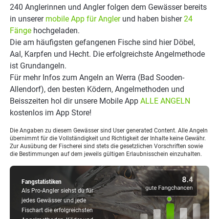
240 Anglerinnen und Angler folgen dem Gewässer bereits
in unserer
mobile App für Angler
und haben bisher
24
Fänge
hochgeladen.
Die am häufigsten gefangenen Fische sind hier Döbel,
Aal, Karpfen und Hecht. Die erfolgreichste Angelmethode
ist Grundangeln.
Für mehr Infos zum Angeln an Werra (Bad Sooden-
Allendorf), den besten Ködern, Angelmethoden und
Beisszeiten hol dir unsere Mobile App
ALLE ANGELN
kostenlos im App Store!
Die Angaben zu diesem Gewässer sind User generated Content. Alle Angeln
übernimmt für die Vollständigkeit und Richtigkeit der Inhalte keine Gewähr.
Zur Ausübung der Fischerei sind stets die gesetzlichen Vorschriften sowie
die Bestimmungen auf dem jeweils gültigen Erlaubnisschein einzuhalten.
Fangstatistiken
Als Pro-Angler siehst du für
jedes Gewässer und jede
Fischart die erfolgreichsten