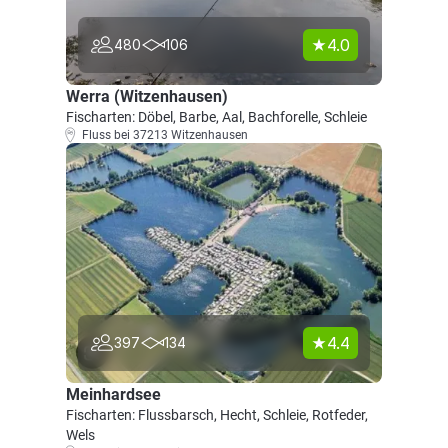
4.0
480
106
Werra (Witzenhausen)
Fischarten: Döbel, Barbe, Aal, Bachforelle, Schleie
Fluss bei 37213 Witzenhausen
4.4
397
134
Meinhardsee
Fischarten: Flussbarsch, Hecht, Schleie, Rotfeder,
Wels