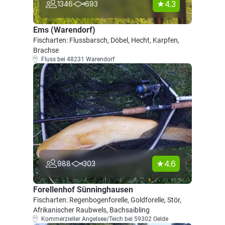
4.3
1346
693
Ems (Warendorf)
Fischarten: Flussbarsch, Döbel, Hecht, Karpfen,
Brachse
Fluss bei 48231 Warendorf
4.6
988
303
Forellenhof Sünninghausen
Fischarten: Regenbogenforelle, Goldforelle, Stör,
Afrikanischer Raubwels, Bachsaibling
Kommerzieller Angelsee/Teich bei 59302 Oelde