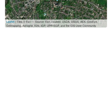
Leaflet
| Tiles © Esri — Source: Esri, i-cubed, USDA, USGS, AEX, GeoEye,
Getmapping, Aerogrid, IGN, IGP, UPR-EGP, and the GIS User Community