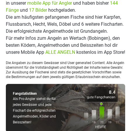
in unserer
mobile App für Angler
und haben bisher
144
Fänge
und
17 Bilder
hochgeladen.
Die am häufigsten gefangenen Fische sind hier Karpfen,
Flussbarsch, Hecht, Wels, Döbel und 6 weitere Fischarten.
Die erfolgreichste Angelmethode ist Grundangeln.
Für mehr Infos zum Angeln an Wertach (Bobingen), den
besten Ködern, Angelmethoden und Beisszeiten hol dir
unsere Mobile App
ALLE ANGELN
kostenlos im App Store!
Die Angaben zu diesem Gewässer sind User generated Content. Alle Angeln
übernimmt für die Vollständigkeit und Richtigkeit der Inhalte keine Gewähr.
Zur Ausübung der Fischerei sind stets die gesetzlichen Vorschriften sowie
die Bestimmungen auf dem jeweils gültigen Erlaubnisschein einzuhalten.
Fangstatistiken
Als Pro-Angler siehst du für
jedes Gewässer und jede
Fischart die erfolgreichsten
Angelmethoden, Köder und
Beisszeiten!