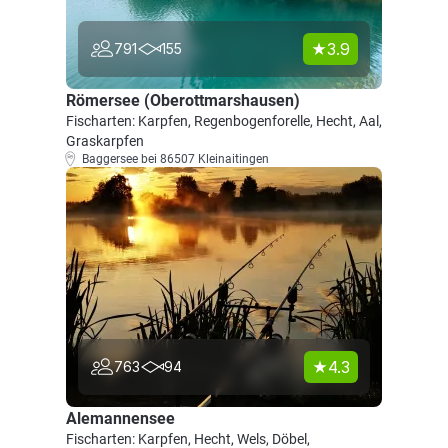
3.9
791
155
Römersee (Oberottmarshausen)
Fischarten: Karpfen, Regenbogenforelle, Hecht, Aal,
Graskarpfen
Baggersee bei 86507 Kleinaitingen
4.3
763
94
Alemannensee
Fischarten: Karpfen, Hecht, Wels, Döbel,