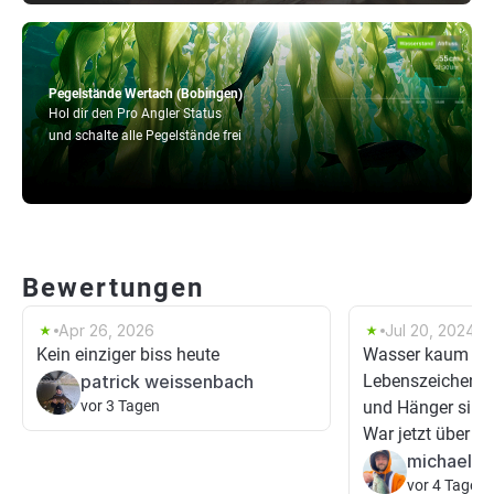
Pegelstände Wertach (Bobingen)
Hol dir den Pro Angler Status
und schalte alle Pegelstände frei
Bewertungen
Apr 26, 2026
Jul 20, 2024
Kein einziger biss heute
Wasser kaum zug
patrick weissenbach
Lebenszeichen v
vor 3 Tagen
und Hänger sind
War jetzt über 10 
michael bo
vor 4 Tagen