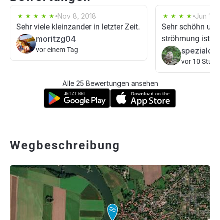
Nov 8, 2018
Jun 16,
Sehr viele kleinzander in letzter Zeit.
Sehr schöhn und 
moritzg04
ströhmung ist ein
vor einem Tag
spezialcal
vor 10 Stun
Alle 25 Bewertungen ansehen
Wegbeschreibung