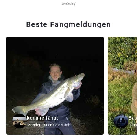
Werbung
Beste Fangmeldungen
kommelfängt
Bas
Zander
83 cm
vor 5 Jahre
Flu