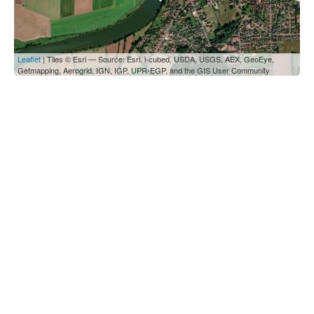
Leaflet
| Tiles © Esri — Source: Esri, i-cubed, USDA, USGS, AEX, GeoEye,
Getmapping, Aerogrid, IGN, IGP, UPR-EGP, and the GIS User Community