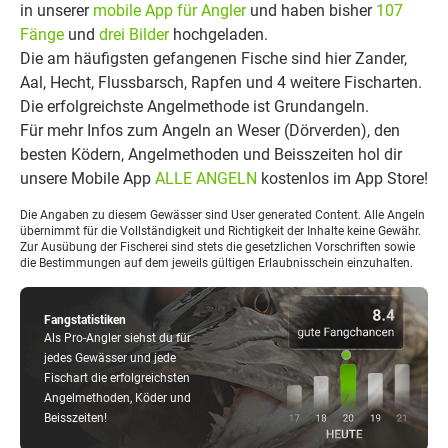
in unserer
mobile App für Angler
und haben bisher
107
Fänge
und
drei Bilder
hochgeladen.
Die am häufigsten gefangenen Fische sind hier Zander,
Aal, Hecht, Flussbarsch, Rapfen und 4 weitere Fischarten.
Die erfolgreichste Angelmethode ist Grundangeln.
Für mehr Infos zum Angeln an Weser (Dörverden), den
besten Ködern, Angelmethoden und Beisszeiten hol dir
unsere Mobile App
ALLE ANGELN
kostenlos im App Store!
Die Angaben zu diesem Gewässer sind User generated Content. Alle Angeln
übernimmt für die Vollständigkeit und Richtigkeit der Inhalte keine Gewähr.
Zur Ausübung der Fischerei sind stets die gesetzlichen Vorschriften sowie
die Bestimmungen auf dem jeweils gültigen Erlaubnisschein einzuhalten.
Fangstatistiken
Als Pro-Angler siehst du für
jedes Gewässer und jede
Fischart die erfolgreichsten
Angelmethoden, Köder und
Beisszeiten!