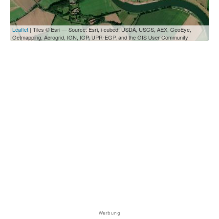
Leaflet
| Tiles © Esri — Source: Esri, i-cubed, USDA, USGS, AEX, GeoEye,
Getmapping, Aerogrid, IGN, IGP, UPR-EGP, and the GIS User Community
Werbung