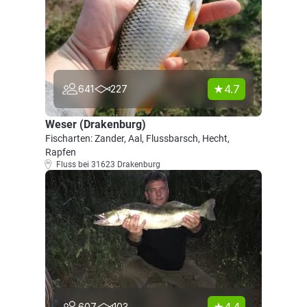
4.7
641
227
Weser (Drakenburg)
Fischarten: Zander, Aal, Flussbarsch, Hecht,
Rapfen
Fluss bei 31623 Drakenburg
607
103