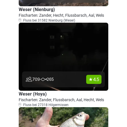
Weser (Nienburg)
Fischarten: Zander, Hecht, Flussbarsch, Aal, Wels
Fluss bei 31582 Nienburg (Weser)
4.5
709
265
Weser (Hoya)
Fischarten: Zander, Flussbarsch, Aal, Hecht, Wels
Fluss bei 27318 Hilgermissen