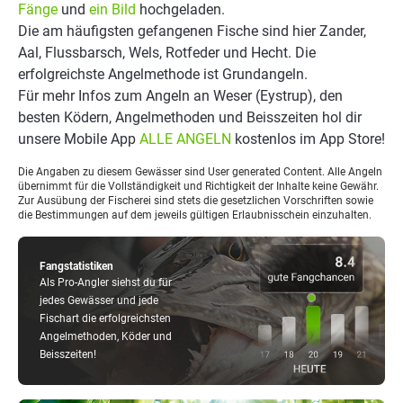
Fänge
und
ein Bild
hochgeladen.
Die am häufigsten gefangenen Fische sind hier Zander,
Aal, Flussbarsch, Wels, Rotfeder und Hecht. Die
erfolgreichste Angelmethode ist Grundangeln.
Für mehr Infos zum Angeln an Weser (Eystrup), den
besten Ködern, Angelmethoden und Beisszeiten hol dir
unsere Mobile App
ALLE ANGELN
kostenlos im App Store!
Die Angaben zu diesem Gewässer sind User generated Content. Alle Angeln
übernimmt für die Vollständigkeit und Richtigkeit der Inhalte keine Gewähr.
Zur Ausübung der Fischerei sind stets die gesetzlichen Vorschriften sowie
die Bestimmungen auf dem jeweils gültigen Erlaubnisschein einzuhalten.
Fangstatistiken
Als Pro-Angler siehst du für
jedes Gewässer und jede
Fischart die erfolgreichsten
Angelmethoden, Köder und
Beisszeiten!