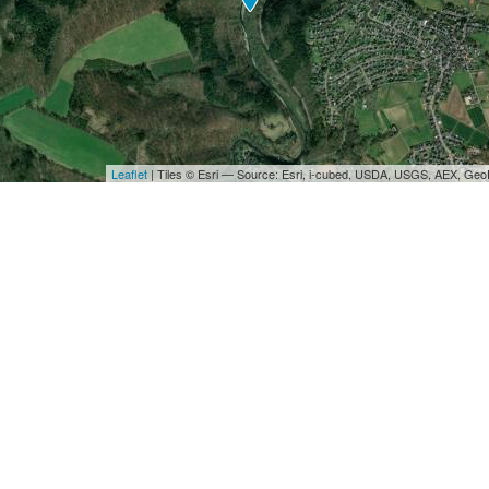
Leaflet
| Tiles © Esri — Source: Esri, i-cubed, USDA, USGS, AEX, Ge