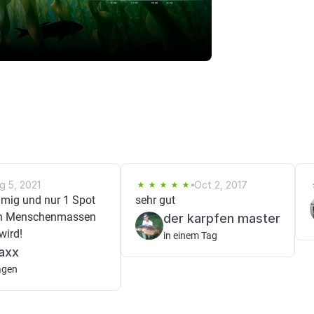
g 5, 2021
Oct 2, 2017
mig und nur 1 Spot
sehr gut
von Menschenmassen
der karpfen master
wird!
in einem Tag
axx
agen