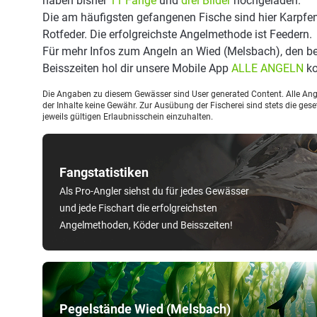
haben bisher
11 Fänge
und
drei Bilder
hochgeladen.
Die am häufigsten gefangenen Fische sind hier Karpfen
Rotfeder. Die erfolgreichste Angelmethode ist Feedern.
Für mehr Infos zum Angeln an Wied (Melsbach), den b
Beisszeiten hol dir unsere Mobile App
ALLE ANGELN
ko
Die Angaben zu diesem Gewässer sind User generated Content. Alle Ange
der Inhalte keine Gewähr. Zur Ausübung der Fischerei sind stets die ge
jeweils gültigen Erlaubnisschein einzuhalten.
Fangstatistiken
Als Pro-Angler siehst du für jedes Gewässer
und jede Fischart die erfolgreichsten
Angelmethoden, Köder und Beisszeiten!
Pegelstände Wied (Melsbach)