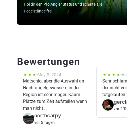
Hol dir den Pro Angler Status und schalte alle
Pegelstände frei
Bewertungen
May 6, 2024
Au
Matschig, aber die Auswahl an
Sehr schlam
Nachtangelgewässern in der
der nicht 
Region ist sehr mager. Kaum
totgelaufen 
Plätze zum Zelt aufstellen wenn
gercl
man nicht ...
vor 2 T
northcarpy
vor 5 Tagen