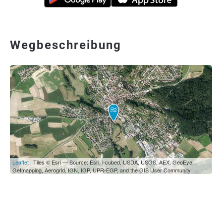
Wegbeschreibung
Leaflet
| Tiles © Esri — Source: Esri, i-cubed, USDA, USGS, AEX, GeoEye,
Getmapping, Aerogrid, IGN, IGP, UPR-EGP, and the GIS User Community