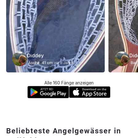
Diddey
Did
Äsche
41 cm
vor 8 Jahre
Bach
Alle 160 Fänge anzeigen
Beliebteste Angelgewässer in