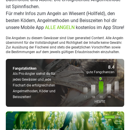
ist Spinnfischen.
Für mehr Infos zum Angeln an Wiesent (Hollfeld), den
besten Ködern, Angelmethoden und Beisszeiten hol dir
unsere Mobile App
ALLE ANGELN
kostenlos im App Store!
Die Angaben zu diesem Gewässer sind User generated Content. Alle Angeln
übernimmt für die Vollständigkeit und Richtigkeit der Inhalte keine Gewähr.
Zur Ausübung der Fischerei sind stets die gesetzlichen Vorschriften sowie
die Bestimmungen auf dem jeweils gültigen Erlaubnisschein einzuhalten.
Fangstatistiken
Als Pro-Angler siehst du für
jedes Gewässer und jede
Fischart die erfolgreichsten
Angelmethoden, Köder und
Beisszeiten!