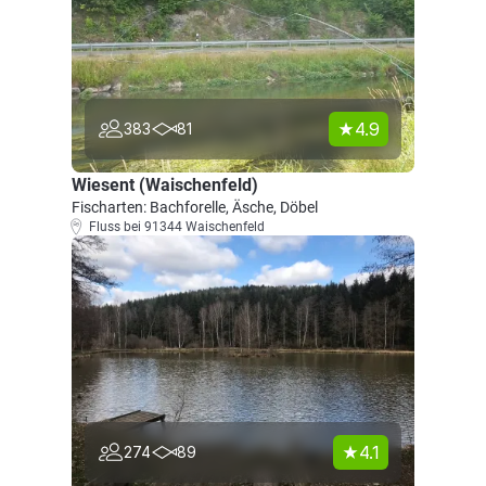
4.9
383
81
Wiesent (Waischenfeld)
Fischarten: Bachforelle, Äsche, Döbel
Fluss bei 91344 Waischenfeld
4.1
274
89