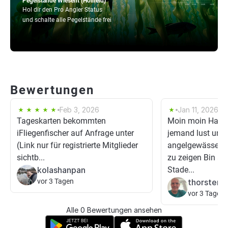
Pegelstände Wiesent (Hollfeld)
Hol dir den Pro Angler Status
und schalte alle Pegelstände frei
Bewertungen
Feb 3, 2026
Jan 11, 2026
Tageskarten bekommten
Moin moin Hat vi
iFliegenfischer auf Anfrage unter
jemand lust und z
(Link nur für registrierte Mitglieder
angelgewässer hi
sichtb...
zu zeigen Bin a
kolashanpan
Stade...
vor 3 Tagen
thorsten 
vor 3 Tagen
Alle 0 Bewertungen ansehen