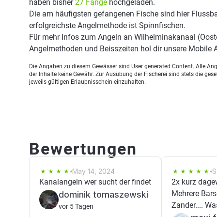
haben bisher
27 Fänge
hochgeladen.
Die am häufigsten gefangenen Fische sind hier Flussba
erfolgreichste Angelmethode ist Spinnfischen.
Für mehr Infos zum Angeln an Wilhelminakanaal (Ooste
Angelmethoden und Beisszeiten hol dir unsere Mobile
Die Angaben zu diesem Gewässer sind User generated Content. Alle Ange
der Inhalte keine Gewähr. Zur Ausübung der Fischerei sind stets die ge
jeweils gültigen Erlaubnisschein einzuhalten.
Bewertungen
May 14, 2024
S
Kanalangeln wer sucht der findet
2x kurz dage
Mehrere Bars
dominik tomaszewski
Zander.... W
vor 5 Tagen