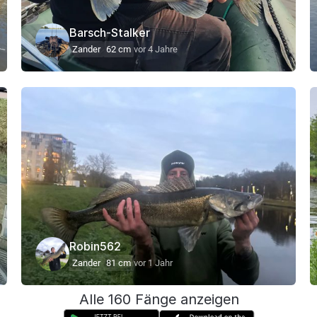
Barsch-Stalker
Zander
62 cm
vor 4 Jahre
Robin562
Zander
81 cm
vor 1 Jahr
Alle 160 Fänge anzeigen