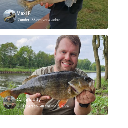
Maxi F.
Zander
55 cm
vor 4 Jahre
Carppaddy
Flussbarsch
48 cm
vor 2 Jahre