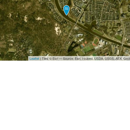
Leaflet
| Tiles © Esri — Source: Esri, i-cubed, USDA, USGS, AEX, Ge