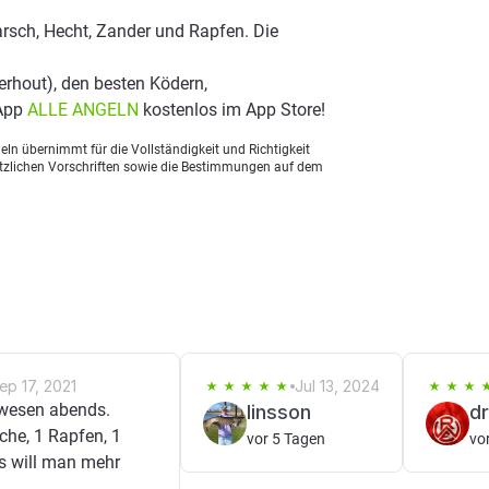
rsch, Hecht, Zander und Rapfen. Die
rhout), den besten Ködern,
 App
ALLE ANGELN
kostenlos im App Store!
ln übernimmt für die Vollständigkeit und Richtigkeit
setzlichen Vorschriften sowie die Bestimmungen auf dem
ep 17, 2021
Jul 13, 2024
wesen abends.
linsson
d
che, 1 Rapfen, 1
vor 5 Tagen
vo
as will man mehr