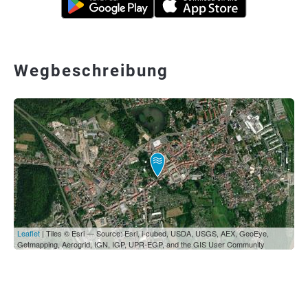
Wegbeschreibung
Leaflet
| Tiles © Esri — Source: Esri, i-cubed, USDA, USGS, AEX, GeoEye,
Getmapping, Aerogrid, IGN, IGP, UPR-EGP, and the GIS User Community