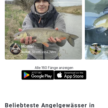
Moiner
Ma
Döbel
53 cm
vor 4 Jahre
Schl
Alle 160 Fänge anzeigen
Beliebteste Angelgewässer in