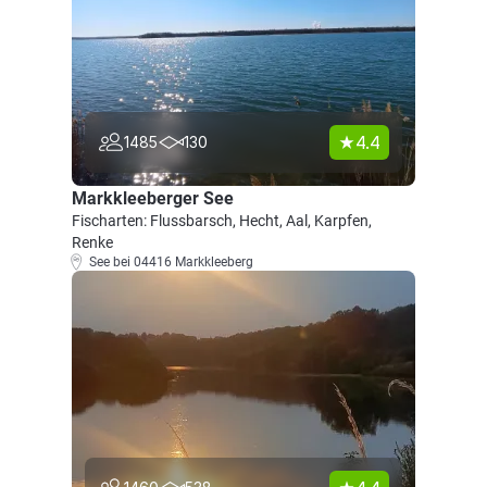
4.4
1485
130
Markkleeberger See
Fischarten: Flussbarsch, Hecht, Aal, Karpfen,
Renke
See bei 04416 Markkleeberg