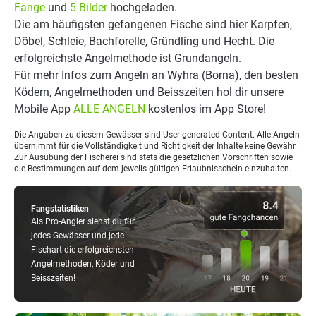
Fänge
und
5 Bilder
hochgeladen.
Die am häufigsten gefangenen Fische sind hier Karpfen,
Döbel, Schleie, Bachforelle, Gründling und Hecht. Die
erfolgreichste Angelmethode ist Grundangeln.
Für mehr Infos zum Angeln an Wyhra (Borna), den besten
Ködern, Angelmethoden und Beisszeiten hol dir unsere
Mobile App
ALLE ANGELN
kostenlos im App Store!
Die Angaben zu diesem Gewässer sind User generated Content. Alle Angeln
übernimmt für die Vollständigkeit und Richtigkeit der Inhalte keine Gewähr.
Zur Ausübung der Fischerei sind stets die gesetzlichen Vorschriften sowie
die Bestimmungen auf dem jeweils gültigen Erlaubnisschein einzuhalten.
Fangstatistiken
Als Pro-Angler siehst du für
jedes Gewässer und jede
Fischart die erfolgreichsten
Angelmethoden, Köder und
Beisszeiten!