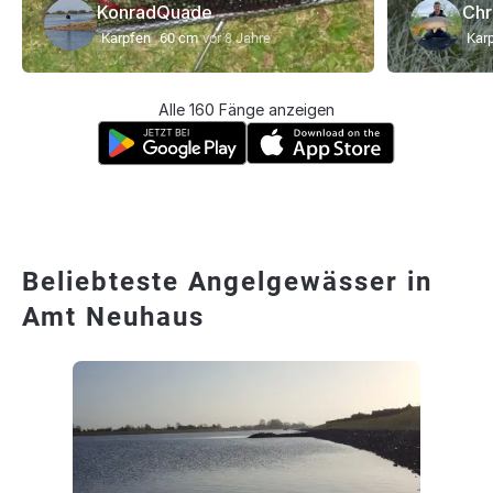
KonradQuade
Chr
Karpfen
60 cm
vor 8 Jahre
Kar
Alle 160 Fänge anzeigen
Beliebteste Angelgewässer in
Amt Neuhaus