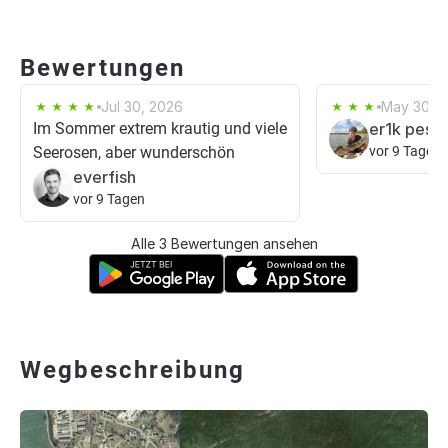
Bewertungen
Jul 30, 2026
May 30, 
Im Sommer extrem krautig und viele
er1k pesc
Seerosen, aber wunderschön
vor 9 Tagen
everfish
vor 9 Tagen
Alle 3 Bewertungen ansehen
Wegbeschreibung