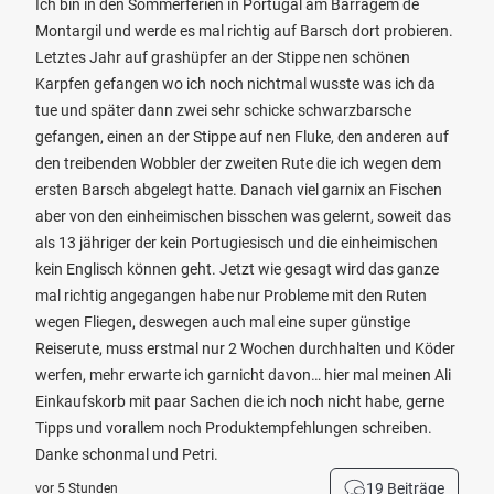
Ich bin in den Sommerferien in Portugal am Barragem de
Montargil und werde es mal richtig auf Barsch dort probieren.
Letztes Jahr auf grashüpfer an der Stippe nen schönen
Karpfen gefangen wo ich noch nichtmal wusste was ich da
tue und später dann zwei sehr schicke schwarzbarsche
gefangen, einen an der Stippe auf nen Fluke, den anderen auf
den treibenden Wobbler der zweiten Rute die ich wegen dem
ersten Barsch abgelegt hatte. Danach viel garnix an Fischen
aber von den einheimischen bisschen was gelernt, soweit das
als 13 jähriger der kein Portugiesisch und die einheimischen
kein Englisch können geht. Jetzt wie gesagt wird das ganze
mal richtig angegangen habe nur Probleme mit den Ruten
wegen Fliegen, deswegen auch mal eine super günstige
Reiserute, muss erstmal nur 2 Wochen durchhalten und Köder
werfen, mehr erwarte ich garnicht davon… hier mal meinen Ali
Einkaufskorb mit paar Sachen die ich noch nicht habe, gerne
Tipps und vorallem noch Produktempfehlungen schreiben.
Danke schonmal und Petri.
19 Beiträge
vor 5 Stunden