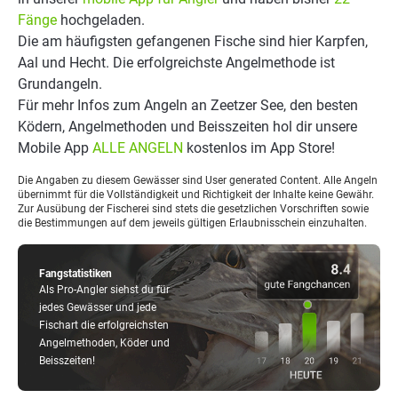
Fänge
hochgeladen.
Die am häufigsten gefangenen Fische sind hier Karpfen,
Aal und Hecht. Die erfolgreichste Angelmethode ist
Grundangeln.
Für mehr Infos zum Angeln an Zeetzer See, den besten
Ködern, Angelmethoden und Beisszeiten hol dir unsere
Mobile App
ALLE ANGELN
kostenlos im App Store!
Die Angaben zu diesem Gewässer sind User generated Content. Alle Angeln
übernimmt für die Vollständigkeit und Richtigkeit der Inhalte keine Gewähr.
Zur Ausübung der Fischerei sind stets die gesetzlichen Vorschriften sowie
die Bestimmungen auf dem jeweils gültigen Erlaubnisschein einzuhalten.
Fangstatistiken
Als Pro-Angler siehst du für
jedes Gewässer und jede
Fischart die erfolgreichsten
Angelmethoden, Köder und
Beisszeiten!