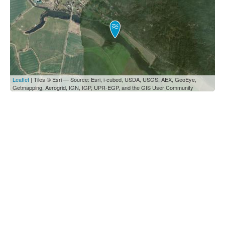
Leaflet
| Tiles © Esri — Source: Esri, i-cubed, USDA, USGS, AEX, GeoEye,
Getmapping, Aerogrid, IGN, IGP, UPR-EGP, and the GIS User Community