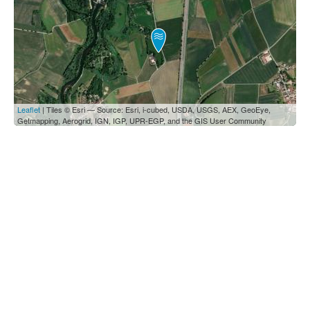
Leaflet
| Tiles © Esri — Source: Esri, i-cubed, USDA, USGS, AEX, GeoEye,
Getmapping, Aerogrid, IGN, IGP, UPR-EGP, and the GIS User Community