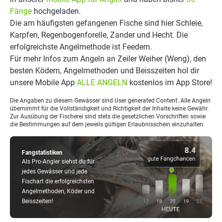
Fänge
hochgeladen.
Die am häufigsten gefangenen Fische sind hier Schleie,
Karpfen, Regenbogenforelle, Zander und Hecht. Die
erfolgreichste Angelmethode ist Feedern.
Für mehr Infos zum Angeln an Zeiler Weiher (Weng), den
besten Ködern, Angelmethoden und Beisszeiten hol dir
unsere Mobile App
ALLE ANGELN
kostenlos im App Store!
Die Angaben zu diesem Gewässer sind User generated Content. Alle Angeln
übernimmt für die Vollständigkeit und Richtigkeit der Inhalte keine Gewähr.
Zur Ausübung der Fischerei sind stets die gesetzlichen Vorschriften sowie
die Bestimmungen auf dem jeweils gültigen Erlaubnisschein einzuhalten.
Fangstatistiken
Als Pro-Angler siehst du für
jedes Gewässer und jede
Fischart die erfolgreichsten
Angelmethoden, Köder und
Beisszeiten!