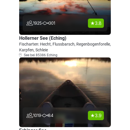
3.8
1925
301
Hollerner See (Eching)
Fischarten: Hecht, Flussbarsch, Regenbogenforelle,
Karpfen, Schleie
See bei 85386 Eching
3.9
1019
84